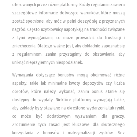
oferowanych przez różne platformy. Każdy regulamin zawiera
szczegółowe informacje dotyczące warunków, które muszą
zostać spełnione, aby móc w pełni cieszyć się z przyznanych
nagród. Często użytkownicy napotykają na trudności związane
z tymi wymaganiami, co może prowadzić do frustracji i
zniechęcenia. Dlatego ważne jest, aby dokładnie zapoznać się
z regulaminem, zanim przystąpimy do obstawiania, aby
uniknąć nieprzyjemnych niespodzianek.
Wymagania dotyczące bonusów mogą obejmować różne
aspekty, takie jak minimalne kwoty depozytów czy liczba
obrotów, które należy wykonać, zanim bonus stanie się
dostępny do wypłaty. Niektóre platformy wymagają także,
aby zakłady były stawiane na określone wydarzenia lub rynki,
co może być dodatkowym wyzwaniem dla graczy.
Zrozumienie tych zasad jest kluczowe dla skutecznego
korzystania z bonusów i maksymalizacji zysków. Bez