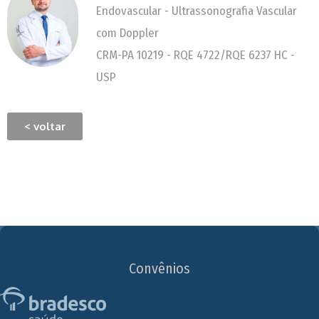
Endovascular - Ultrassonografia Vascular
com Doppler
CRM-PA 10219 - RQE 4722/RQE 6237 HC -
USP
< voltar
Convênios