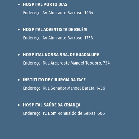
HOSPITAL PORTO DIAS
Endereço: Av. Almirante Barroso, 1454
HOSPITAL ADVENTISTA DE BELÉM
Endereço: Av. Almirante Barroso, 1758
HOSPIITAL NOSSA SRA. DE GUADALUPE
Endereço: Rua Arcipreste Manoel Teodoro, 734
INSTITUTO DE CIRURGIA DA FACE
Endereço: Rua Senador Manoel Barata, 1436
HOSPITAL SAÚDE DA CRIANÇA
Endereço: Tv. Dom Romualdo de Seixas, 606