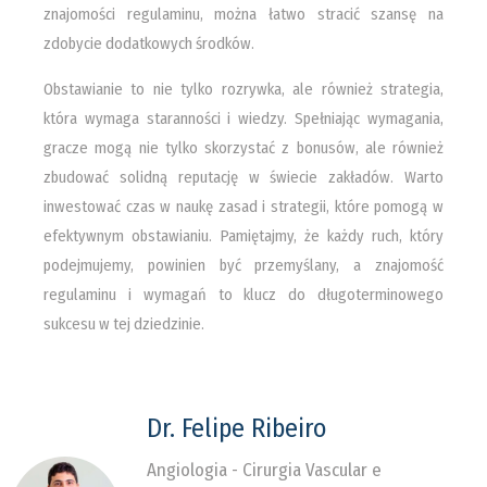
znajomości regulaminu, można łatwo stracić szansę na
zdobycie dodatkowych środków.
Obstawianie to nie tylko rozrywka, ale również strategia,
która wymaga staranności i wiedzy. Spełniając wymagania,
gracze mogą nie tylko skorzystać z bonusów, ale również
zbudować solidną reputację w świecie zakładów. Warto
inwestować czas w naukę zasad i strategii, które pomogą w
efektywnym obstawianiu. Pamiętajmy, że każdy ruch, który
podejmujemy, powinien być przemyślany, a znajomość
regulaminu i wymagań to klucz do długoterminowego
sukcesu w tej dziedzinie.
Dr. Felipe Ribeiro
Angiologia - Cirurgia Vascular e