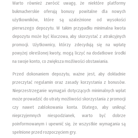
Warto również zwrócić uwagę, że niektóre platformy
bukmacherskie oferują bonusy powitalne dla nowych
użytkowników, które są uzależnione od wysokości
pierwszego depozytu. W takim przypadku minimalna kwota
depozytu może być kluczowa, aby skorzystać z atrakcyjnych
promocji. Użytkownicy, którzy zdecydują się na wpłatę
powyżej określonej kwoty, mogą liczyć na dodatkowe środki
na swoje konto, co zwiększa możliwości obstawiania.
Przed dokonaniem depozytu, ważne jest, aby dokładnie
przeczytać regulamin oraz zasady korzystania z bonusów.
Nieprzestrzeganie wymagań dotyczących minimalnych wpłat
może prowadzić do utraty możliwości skorzystania z promocji
czy nawet zablokowania konta. Dlatego, aby uniknąć
nieprzyjemnych niespodzianek, warto być dobrze
poinformowanym i upewnić się, że wszystkie wymagania są
spełnione przed rozpoczęciem gry.