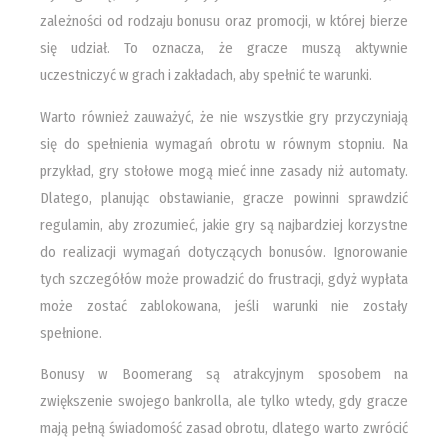
zależności od rodzaju bonusu oraz promocji, w której bierze
się udział. To oznacza, że gracze muszą aktywnie
uczestniczyć w grach i zakładach, aby spełnić te warunki.
Warto również zauważyć, że nie wszystkie gry przyczyniają
się do spełnienia wymagań obrotu w równym stopniu. Na
przykład, gry stołowe mogą mieć inne zasady niż automaty.
Dlatego, planując obstawianie, gracze powinni sprawdzić
regulamin, aby zrozumieć, jakie gry są najbardziej korzystne
do realizacji wymagań dotyczących bonusów. Ignorowanie
tych szczegółów może prowadzić do frustracji, gdyż wypłata
może zostać zablokowana, jeśli warunki nie zostały
spełnione.
Bonusy w Boomerang są atrakcyjnym sposobem na
zwiększenie swojego bankrolla, ale tylko wtedy, gdy gracze
mają pełną świadomość zasad obrotu, dlatego warto zwrócić