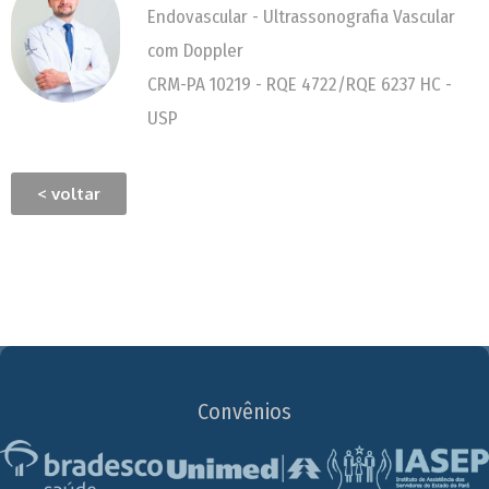
Endovascular - Ultrassonografia Vascular
com Doppler
CRM-PA 10219 - RQE 4722/RQE 6237 HC -
USP
< voltar
Convênios