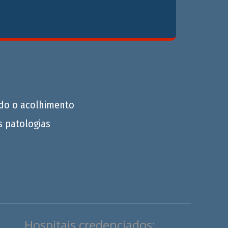
do o acolhimento
s patologias
Hospitais credenciados: