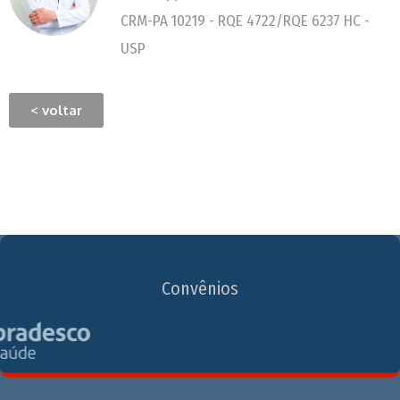
CRM-PA 10219 - RQE 4722/RQE 6237 HC -
USP
< voltar
Convênios