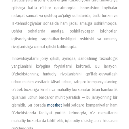
qilishga katta e’tibor qaratmoqda. Innovatsion loyihalar
nafaqat sanoat va qishloq xo‘jaligi sohalarida, balki turizm va
IT-tehnologiyalar sohasida ham jadal amalga oshirilmoqda.
Ushbu sohalarda amalga oshirilayotgan islohotlar,
iqtisodiyotning raqobatbardoshligini oshirishi va umumiy
rivojlanishga xizmat qilishi kutilmoqda.
Innovatsiyalarni joriy qilish, ayniqsa, sanoatning texnologik
yangilanishi ko‘pgina foydalarni keltiradi. Bu jarayon,
O‘zbekistonning hududiy rivojlanishini qo‘llab-quvvatlash
uchun muhim vositadir. Misol uchun, xalqaro kompaniyalarning
o‘zbek bozoriga kirishi va mahalliy korxonalar bilan hamkorlik
qilishlari uchun barqaror muhit yaratish — bu jarayonning bir
qismidir. Bu borada
mostbet
kabi xalqaro kompaniyalar ham
O‘zbekistonda faoliyat yuritib kelmoqda, o‘z xizmatlarini
mahalliy bozorlarda taklif etib, iqtisodiy o‘sishga o‘z hissasini
qo‘shmoqda.