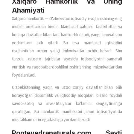
Xalqaro Hamkorlik Va Uning
Ahamiyati
Xalqaro hamkorlik — O‘zbekiston iqtisodiy rivojlanishining eng
muhim omillaridan biridir. Mamlakat xalqaro tashkilotlar va
boshqa davlatlar bilan faol hamkorlik qiladi, yangi innovatsion
yechimlarni jalb qiladi. Bu esa mamlakat iqtisodini
rivojlantirish uchun yangi imkoniyatlar ochib beradi. Shu
tarzda, xalqaro tajribalar asosida iqtisodiyotni samarali
yuritish va raqobatbardoshlikni oshirishning imkoniyatlaridan
foydalaniladi.
O‘zbekistonning yaqin va uzoq xorijiy davlatlar bilan olib
borayotgan diplomatik va iqtisodiy aloqalari, o‘zaro foydali
savdo-sotiq va investitsiyalar ko‘lamini kengaytirishga
qaratilgan. Bu hamkorlik mamlakatni jahon iqtisodiyotida
mustahkam o‘rin egallashiga yordam beradi.
Pontevedranaturals.com Sayti