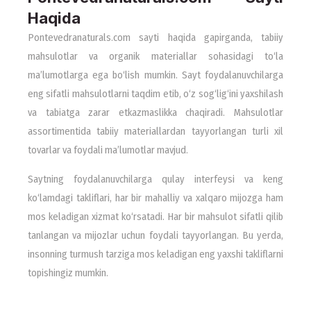
Haqida
Pontevedranaturals.com sayti haqida gapirganda, tabiiy
mahsulotlar va organik materiallar sohasidagi to‘la
ma’lumotlarga ega bo‘lish mumkin. Sayt foydalanuvchilarga
eng sifatli mahsulotlarni taqdim etib, o‘z sog‘lig‘ini yaxshilash
va tabiatga zarar etkazmaslikka chaqiradi. Mahsulotlar
assortimentida tabiiy materiallardan tayyorlangan turli xil
tovarlar va foydali ma’lumotlar mavjud.
Saytning foydalanuvchilarga qulay interfeysi va keng
ko‘lamdagi takliflari, har bir mahalliy va xalqaro mijozga ham
mos keladigan xizmat ko‘rsatadi. Har bir mahsulot sifatli qilib
tanlangan va mijozlar uchun foydali tayyorlangan. Bu yerda,
insonning turmush tarziga mos keladigan eng yaxshi takliflarni
topishingiz mumkin.