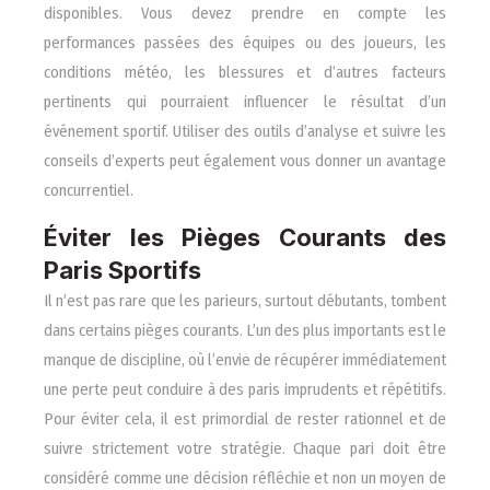
disponibles. Vous devez prendre en compte les
performances passées des équipes ou des joueurs, les
conditions météo, les blessures et d’autres facteurs
pertinents qui pourraient influencer le résultat d’un
événement sportif. Utiliser des outils d’analyse et suivre les
conseils d’experts peut également vous donner un avantage
concurrentiel.
Éviter les Pièges Courants des
Paris Sportifs
Il n’est pas rare que les parieurs, surtout débutants, tombent
dans certains pièges courants. L’un des plus importants est le
manque de discipline, où l’envie de récupérer immédiatement
une perte peut conduire à des paris imprudents et répétitifs.
Pour éviter cela, il est primordial de rester rationnel et de
suivre strictement votre stratégie. Chaque pari doit être
considéré comme une décision réfléchie et non un moyen de