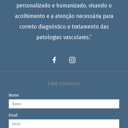
personalizado e humanizado, visando o
acolhimento e a atenção necessária para
correto diagnóstico e tratamento das
patologias vasculares.”
Fale conosco:
Nome
Email