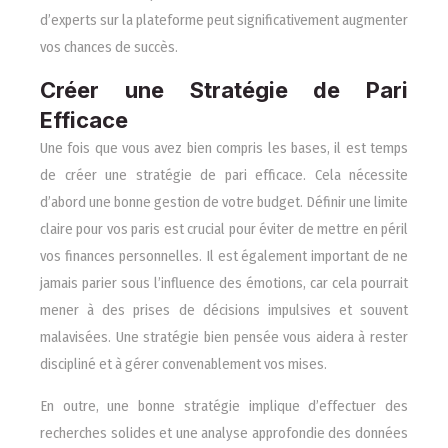
d’experts sur la plateforme peut significativement augmenter
vos chances de succès.
Créer une Stratégie de Pari
Efficace
Une fois que vous avez bien compris les bases, il est temps
de créer une stratégie de pari efficace. Cela nécessite
d’abord une bonne gestion de votre budget. Définir une limite
claire pour vos paris est crucial pour éviter de mettre en péril
vos finances personnelles. Il est également important de ne
jamais parier sous l’influence des émotions, car cela pourrait
mener à des prises de décisions impulsives et souvent
malavisées. Une stratégie bien pensée vous aidera à rester
discipliné et à gérer convenablement vos mises.
En outre, une bonne stratégie implique d’effectuer des
recherches solides et une analyse approfondie des données