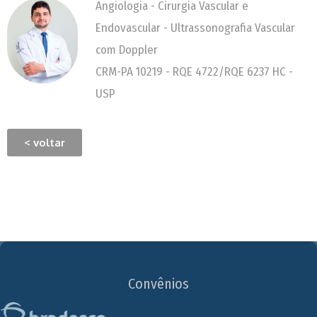
Angiologia - Cirurgia Vascular e
Endovascular - Ultrassonografia Vascular
com Doppler
CRM-PA 10219 - RQE 4722/RQE 6237 HC -
USP
< voltar
Convênios