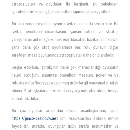
strategiyaları və qaydaları ilə fərqlənir. Bu səbəbdən,
iştirakçılar üçün ən uyğun variantları tapmaq əhəmiyyətlidir.
Bir sıra məşhur oyunlar, oyuncu rəyləri əsasında seçilə bilər. Bu
rəylər, oyunların dinamikasını, şansın rolunu və strateji
yanaşmaları anlamağa kömək edir. Məsələn, bəzilərinin fikrincə,
şans daha çox slot oyunlarında baş rolu oynayır, digər
tərəfdən, masa oyunlarında strategiyalar daha ön plandadır.
Seçim edərkən, iştirakçının daha çox maraqlandığı oyunların
nələri olduğunu anlaması önəmlidir. Məsələn, poker və ya
ruletdə müvəffəqiyyət qazanmaq üçün fərqli yanaşmalar tələb
olunur. Stategiyaların seçimi, daha yaxşı nəticələr əldə etməyə
kömək edə bilər.
Bir çox oyunlar arasından seçimi asanlaşdırmaq üçün,
https://pinco-casino24.net
kimi resurslardan istifadə etmək
faydalıdır. Burada, oyunçular üçün ətraflı məlumatlar və