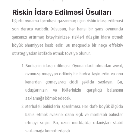
Riskin İdarə Edilməsi Üsulları
Uğurlu oynama təcrübəsi qazanmaq üçün riskin idarə edilməsi
son dərəcə vacibdir. Xüsusən, hər hansı bir şans oyununda
şansınızı artırmaq istəyirsinizsə, riskləri düzgün idarə etmək
böyük əhəmiyyət kəsb edir. Bu məqsədlə bir neçə effektiv
strategiyadan istifadə etmək tövsiyə olunur.
Büdcənin idarə edilməsi: Oyuna daxil olmadan əvvəl,
özünüzə müəyyən edilmiş bir büdcə təyin edin və onu
kənardan çıxmayaraq ciddi şəkildə saxlayın. Bu,
uduşlarınızın və itkilərinizin qarşılıqlı balansını
saxlamağa kömək edəcək.
Mərhələli bahislərin aparılması: Hər dəfə böyük ölçüdə
bahis etmək əvəzinə, daha kiçik və mərhələli bahislər
etməyi seçin. Bu, uzun müddətdə ödənişləri stabil
saxlamağa kömək edəcək.