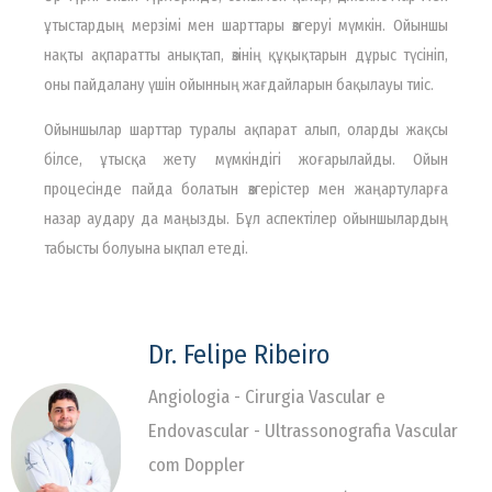
ұтыстардың мерзімі мен шарттары өзгеруі мүмкін. Ойыншы
нақты ақпаратты анықтап, өзінің құқықтарын дұрыс түсініп,
оны пайдалану үшін ойынның жағдайларын бақылауы тиіс.
Ойыншылар шарттар туралы ақпарат алып, оларды жақсы
білсе, ұтысқа жету мүмкіндігі жоғарылайды. Ойын
процесінде пайда болатын өзгерістер мен жаңартуларға
назар аудару да маңызды. Бұл аспектілер ойыншылардың
табысты болуына ықпал етеді.
Dr. Felipe Ribeiro
Angiologia - Cirurgia Vascular e
Endovascular - Ultrassonografia Vascular
com Doppler