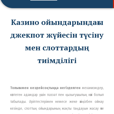
Казино ойындарындағы
джекпот жүйесін түсіну
мен слоттардың
тиімділігі
Толығымен кездейсоқтыққа негізделген
механизмдер,
көптеген адамдар үшін ләззат пен қызығушылық көзі болып
табылады. Әріптестерімен немесе жеке өзіңізбен ойнау
кезінде, слоттық ойындарының жақты таңдауын жасау өте