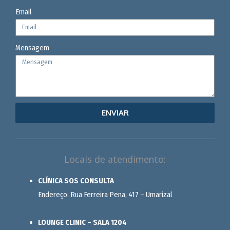
Email
Mensagem
ENVIAR
Locais de atendimento:
CLÍNICA SOS CONSULTA
Endereço: Rua Ferreira Pena, 417 – Umarizal
LOUNGE CLINIC – SALA 1204