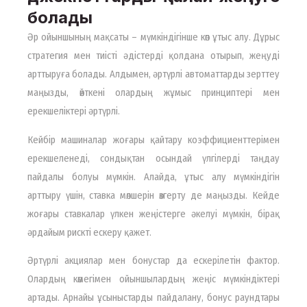
болады
Әр ойыншының мақсаты – мүмкіндігінше көп ұтыс алу. Дұрыс
стратегия мен тиісті әдістерді қолдана отырып, жеңуді
арттыруға болады. Алдымен, әртүрлі автоматтарды зерттеу
маңызды, өйткені олардың жұмыс принциптері мен
ерекшеліктері әртүрлі.
Кейбір машиналар жоғары қайтару коэффициенттерімен
ерекшеленеді, сондықтан осындай үлгілерді таңдау
пайдалы болуы мүмкін. Алайда, ұтыс алу мүмкіндігін
арттыру үшін, ставка мөлшерін өзгерту де маңызды. Кейде
жоғары ставкалар үлкен жеңістерге әкелуі мүмкін, бірақ
әрдайым рискті ескеру қажет.
Әртүрлі акциялар мен бонустар да ескерілетін фактор.
Олардың көмегімен ойыншылардың жеңіс мүмкіндіктері
артады. Арнайы ұсыныстарды пайдалану, бонус раундтары