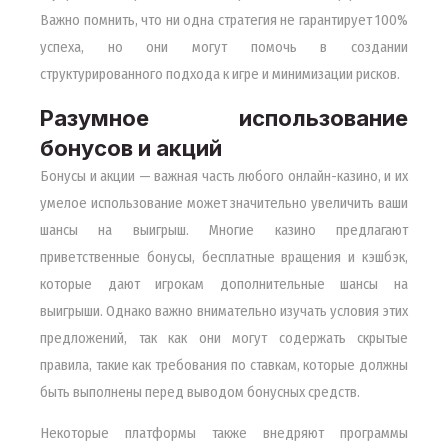
Важно помнить, что ни одна стратегия не гарантирует 100%
успеха, но они могут помочь в создании
структурированного подхода к игре и минимизации рисков.
Разумное использование
бонусов и акций
Бонусы и акции — важная часть любого онлайн-казино, и их
умелое использование может значительно увеличить ваши
шансы на выигрыш. Многие казино предлагают
приветственные бонусы, бесплатные вращения и кэшбэк,
которые дают игрокам дополнительные шансы на
выигрыши. Однако важно внимательно изучать условия этих
предложений, так как они могут содержать скрытые
правила, такие как требования по ставкам, которые должны
быть выполнены перед выводом бонусных средств.
Некоторые платформы также внедряют программы