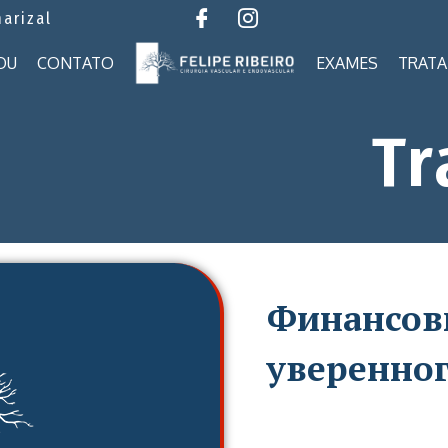
marizal
OU
CONTATO
EXAMES
TRAT
Tr
Финансов
уверенног