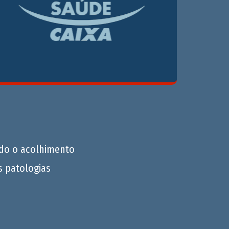
do o acolhimento
s patologias