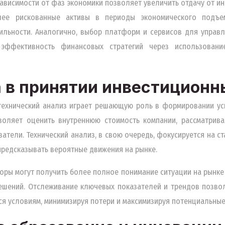
зависимости от фаз экономики позволяет увеличить отдачу от ин
лее рискованные активы в периоды экономического подъ
ильности. Аналогично, выбор платформ и сервисов для управл
эффективность финансовых стратегий через использован
а в принятии инвестицион
технический анализ играет решающую роль в формировании ус
оляет оценить внутреннюю стоимость компании, рассматрива
атели. Технический анализ, в свою очередь, фокусируется на ста
 предсказывать вероятные движения на рынке.
оры могут получить более полное понимание ситуации на рынке 
ешений. Отслеживание ключевых показателей и трендов позво
я условиям, минимизируя потери и максимизируя потенциальные