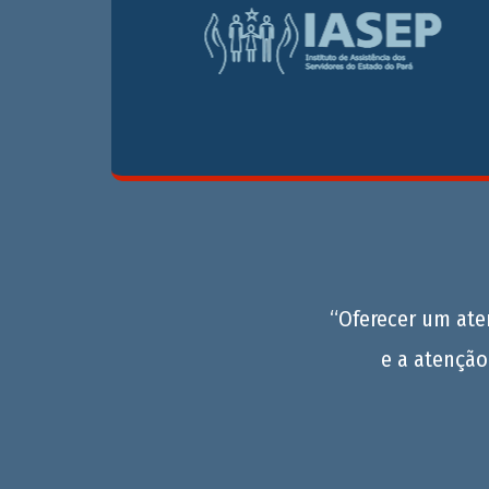
“Oferecer um at
e a atenção