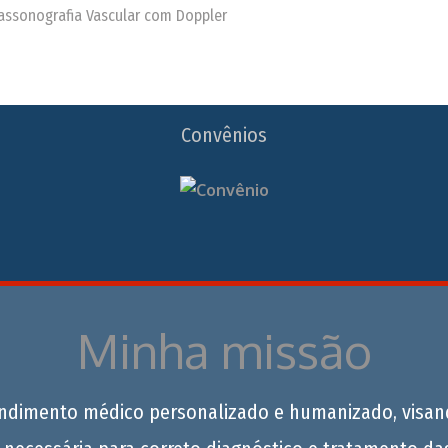
trassonografia Vascular com Doppler
Convênios
Minha missão
endimento médico personalizado e humanizado, visan