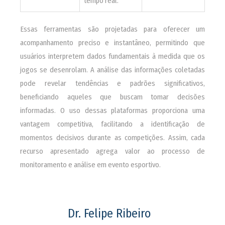
tempo real.
Essas ferramentas são projetadas para oferecer um
acompanhamento preciso e instantâneo, permitindo que
usuários interpretem dados fundamentais à medida que os
jogos se desenrolam. A análise das informações coletadas
pode revelar tendências e padrões significativos,
beneficiando aqueles que buscam tomar decisões
informadas. O uso dessas plataformas proporciona uma
vantagem competitiva, facilitando a identificação de
momentos decisivos durante as competições. Assim, cada
recurso apresentado agrega valor ao processo de
monitoramento e análise em evento esportivo.
Dr. Felipe Ribeiro