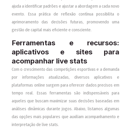
ajuda a identificar padrões e ajustar a abordagem a cada novo
evento. Essa prática de reflexão contínua possibilita o
aprimoramento das decisões futuras, promovendo uma
gestão de capital mais eficiente e consciente.
Ferramentas e recursos:
aplicativos e sites para
acompanhar live stats
Com o crescimento das competições esportivas e a demanda
por informações atualizadas, diversos aplicativos e
plataformas online surgem para oferecer dados precisos em
tempo real. Essas ferramentas são indispensáveis para
aqueles que buscam maximizar suas decisões baseadas em
análises dinâmicas durante jogos. Abaixo, listamos algumas
das opções mais populares que auxiliam acompanhamento e
interpretação de live stats.