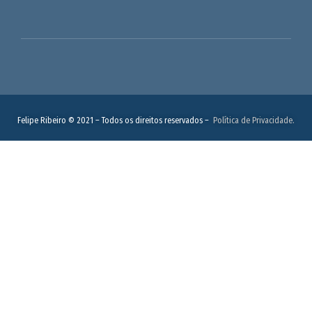
Felipe Ribeiro © 2021 – Todos os direitos reservados –
Política de Privacidade.