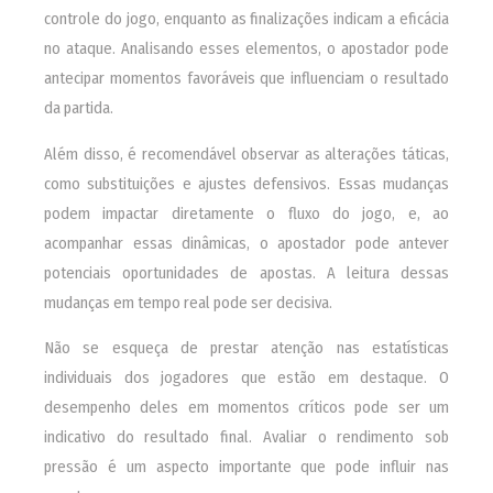
controle do jogo, enquanto as finalizações indicam a eficácia
no ataque. Analisando esses elementos, o apostador pode
antecipar momentos favoráveis que influenciam o resultado
da partida.
Além disso, é recomendável observar as alterações táticas,
como substituições e ajustes defensivos. Essas mudanças
podem impactar diretamente o fluxo do jogo, e, ao
acompanhar essas dinâmicas, o apostador pode antever
potenciais oportunidades de apostas. A leitura dessas
mudanças em tempo real pode ser decisiva.
Não se esqueça de prestar atenção nas estatísticas
individuais dos jogadores que estão em destaque. O
desempenho deles em momentos críticos pode ser um
indicativo do resultado final. Avaliar o rendimento sob
pressão é um aspecto importante que pode influir nas