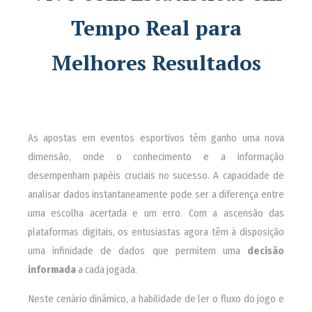
Tempo Real para
Melhores Resultados
As apostas em eventos esportivos têm ganho uma nova
dimensão, onde o conhecimento e a informação
desempenham papéis cruciais no sucesso. A capacidade de
analisar dados instantaneamente pode ser a diferença entre
uma escolha acertada e um erro. Com a ascensão das
plataformas digitais, os entusiastas agora têm à disposição
uma infinidade de dados que permitem uma
decisão
informada
a cada jogada.
Neste cenário dinâmico, a habilidade de ler o fluxo do jogo e