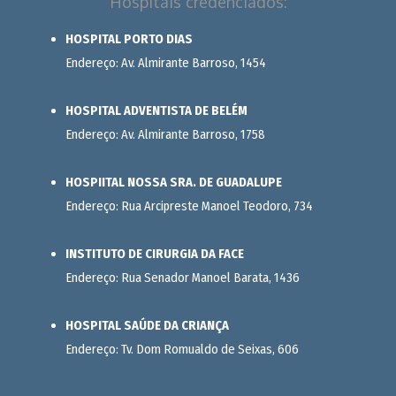
Hospitais credenciados:
HOSPITAL PORTO DIAS
Endereço: Av. Almirante Barroso, 1454
HOSPITAL ADVENTISTA DE BELÉM
Endereço: Av. Almirante Barroso, 1758
HOSPIITAL NOSSA SRA. DE GUADALUPE
Endereço: Rua Arcipreste Manoel Teodoro, 734
INSTITUTO DE CIRURGIA DA FACE
Endereço: Rua Senador Manoel Barata, 1436
HOSPITAL SAÚDE DA CRIANÇA
Endereço: Tv. Dom Romualdo de Seixas, 606