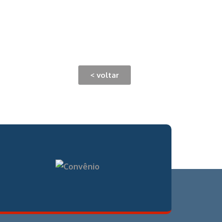
< voltar