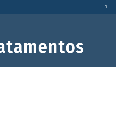
atamentos