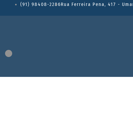
(91) 98408-2286
Rua Ferreira Pena, 417 - Uma