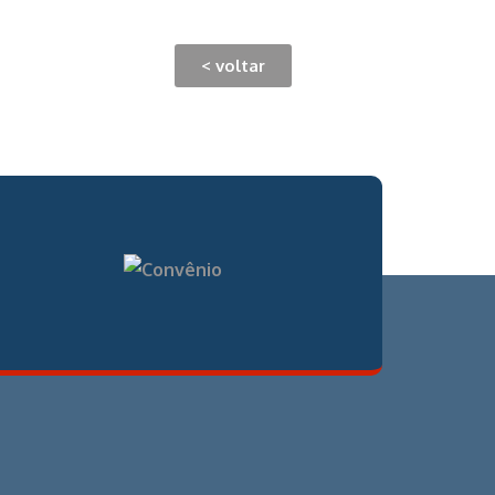
< voltar