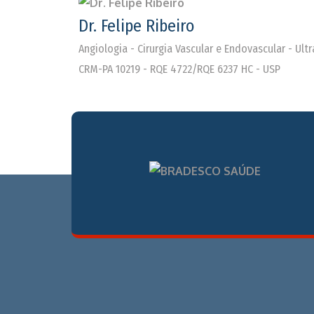
Dr. Felipe Ribeiro
Angiologia - Cirurgia Vascular e Endovascular - Ul
CRM-PA 10219 - RQE 4722/RQE 6237 HC - USP