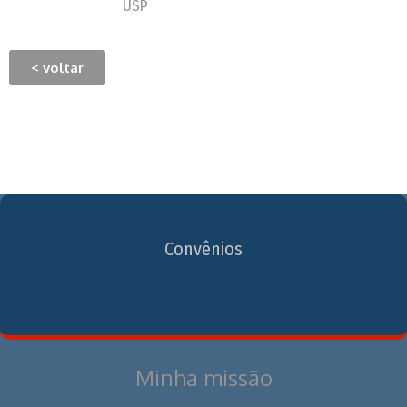
USP
< voltar
Convênios
Minha missão