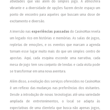
atividades que vão além do simples jogo. A atmosfera
vibrante e a diversidade de opções fazem deste espaço um
ponto de encontro para aqueles que buscam uma dose de
excitamento e diversão.
A imersão nas
experiências passadas
do CasinoMax revela
um legado rico em histórias e memórias. As salas de jogos,
repletas de emoções, e os eventos que marcam a agenda
tornam esse lugar muito mais do que um simples centro de
apostas. Aqui, cada esquina esconde uma narrativa, cada
mesa de jogo tem seu conjunto de lendas e cada visita pode
se transformar em uma nova aventura.
Além disso, a evolução dos serviços oferecidos no CasinoMax
é um reflexo das mudanças nas preferências dos visitantes.
Desde a introdução de novas tecnologias até uma variedade
ampliada de entretenimentos, o local se adapta às
expectativas de uma clientela que busca não apenas jogos,