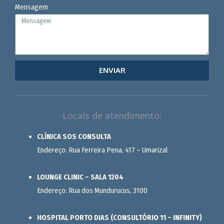
Mensagem
ENVIAR
Locais de atendimento:
CLÍNICA SOS CONSULTA
Endereço: Rua Ferreira Pena, 417 – Umarizal
LOUNGE CLINIC – SALA 1204
Endereço: Rua dos Mundurucus, 3100
HOSPITAL PORTO DIAS (CONSULTÓRIO 11 – INFINITY)