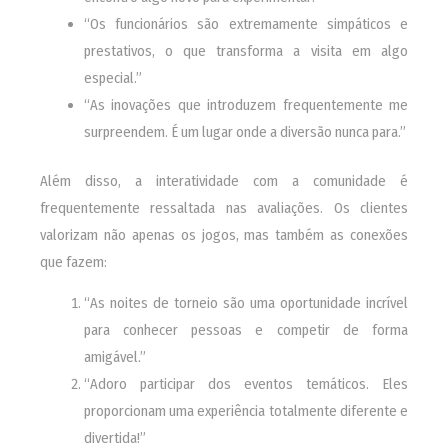
“Os funcionários são extremamente simpáticos e
prestativos, o que transforma a visita em algo
especial.”
“As inovações que introduzem frequentemente me
surpreendem. É um lugar onde a diversão nunca para.”
Além disso, a interatividade com a comunidade é
frequentemente ressaltada nas avaliações. Os clientes
valorizam não apenas os jogos, mas também as conexões
que fazem:
“As noites de torneio são uma oportunidade incrível
para conhecer pessoas e competir de forma
amigável.”
“Adoro participar dos eventos temáticos. Eles
proporcionam uma experiência totalmente diferente e
divertida!”