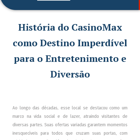
História do CasinoMax
como Destino Imperdível
para o Entretenimento e
Diversão
Ao longo das décadas, esse local se destacou como um
marco na vida social e de lazer, atraindo visitantes de
diversas partes. Suas ofertas variadas garantem momentos
inesquecíveis para todos que cruzam suas portas, com