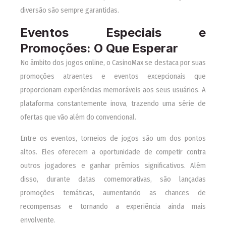
diversão são sempre garantidas.
Eventos Especiais e
Promoções: O Que Esperar
No âmbito dos jogos online, o CasinoMax se destaca por suas
promoções atraentes e eventos excepcionais que
proporcionam experiências memoráveis aos seus usuários. A
plataforma constantemente inova, trazendo uma série de
ofertas que vão além do convencional.
Entre os eventos, torneios de jogos são um dos pontos
altos. Eles oferecem a oportunidade de competir contra
outros jogadores e ganhar prêmios significativos. Além
disso, durante datas comemorativas, são lançadas
promoções temáticas, aumentando as chances de
recompensas e tornando a experiência ainda mais
envolvente.