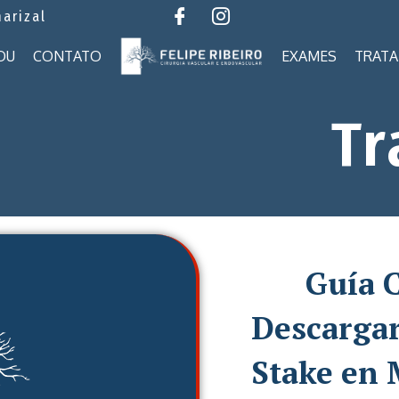
marizal
OU
CONTATO
EXAMES
TRAT
Tr
Guía 
Descargar
Stake en 