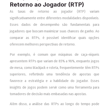
Retorno ao Jogador (RTP)
As taxas de retorno ao jogador (RTP) variam
significativamente entre diferentes modalidades disponíveis.
Esses dados de desempenho são fundamentais para
jogadores que buscam maximizar suas chances de ganho. Ao
comparar as RTPs, é possível identificar quais opções
oferecem melhores perspectivas de retorno.
Por exemplo, é comum que máquinas de caça-níqueis
apresentem RTPs que variam de 85% a 98%, enquanto jogos
de mesa, como blackjack e roleta, frequentemente têm RTPs
superiores, refletindo uma tendência de apostas que
favorece a estratégia e a habilidade do jogador. Esses
insights de jogos podem servir como uma ferramenta para
tomadores de decisão mais embasadas nas apostas.
Além disso, a análise das RTPs ao longo do tempo pode