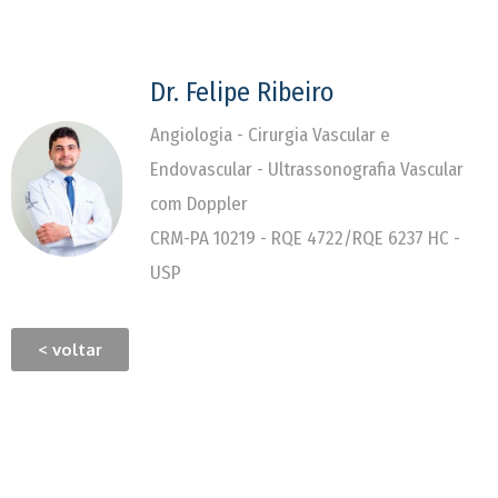
Dr. Felipe Ribeiro
Angiologia - Cirurgia Vascular e
Endovascular - Ultrassonografia Vascular
com Doppler
CRM-PA 10219 - RQE 4722/RQE 6237 HC -
USP
< voltar