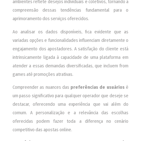
ambientes reflete desejos individuais e coletivos, tornando a
compreensão dessas tendências fundamental para o
aprimoramento dos serviços oferecidos.
Ao analisar os dados disponíveis, fica evidente que as
variadas opções e funcionalidades influenciam diretamente o
engajamento dos apostadores. A satisfação do cliente está
intrinsicamente ligada à capacidade de uma plataforma em
atender a essas demandas diversificadas, que incluem from
games até promoções atrativas.
Compreender as nuances das
preferências de usuários
é
um passo significativo para qualquer operador que deseje se
destacar, oferecendo uma experiência que vai além do
comum. A personalização e a relevância das escolhas
oferecidas podem fazer toda a diferença no cenário
competitivo das apostas online.