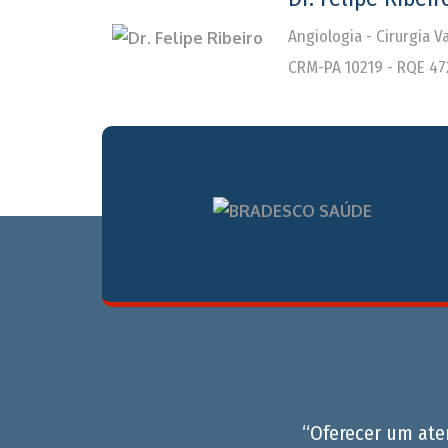
Angiologia - Cirurgia 
CRM-PA 10219 - RQE 47
“Oferecer um at