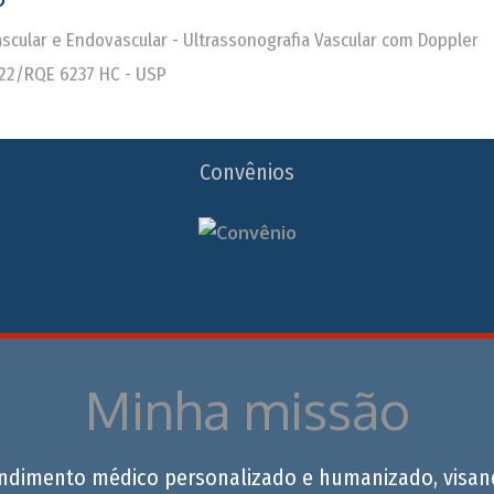
Vascular e Endovascular - Ultrassonografia Vascular com Doppler
22/RQE 6237 HC - USP
Convênios
Minha missão
endimento médico personalizado e humanizado, visan