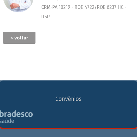
CRM-PA 10219 - RQE 4722/RQE 6237 HC -
USP
< voltar
Convênios