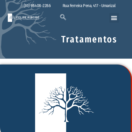
(91) 98408-2286
Rua Ferreira Pena, 417 - Umarizal
Tratamentos