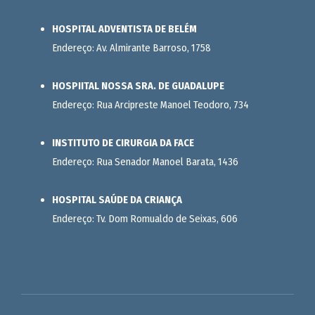
HOSPITAL ADVENTISTA DE BELÉM
Endereço: Av. Almirante Barroso, 1758
HOSPIITAL NOSSA SRA. DE GUADALUPE
Endereço: Rua Arcipreste Manoel Teodoro, 734
INSTITUTO DE CIRURGIA DA FACE
Endereço: Rua Senador Manoel Barata, 1436
HOSPITAL SAÚDE DA CRIANÇA
Endereço: Tv. Dom Romualdo de Seixas, 606