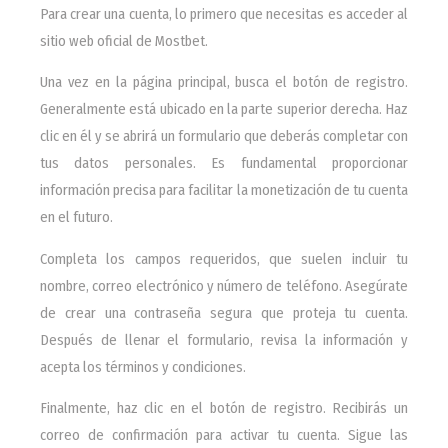
Para crear una cuenta, lo primero que necesitas es acceder al
sitio web oficial de Mostbet.
Una vez en la página principal, busca el botón de registro.
Generalmente está ubicado en la parte superior derecha. Haz
clic en él y se abrirá un formulario que deberás completar con
tus datos personales. Es fundamental proporcionar
información precisa para facilitar la monetización de tu cuenta
en el futuro.
Completa los campos requeridos, que suelen incluir tu
nombre, correo electrónico y número de teléfono. Asegúrate
de crear una contraseña segura que proteja tu cuenta.
Después de llenar el formulario, revisa la información y
acepta los términos y condiciones.
Finalmente, haz clic en el botón de registro. Recibirás un
correo de confirmación para activar tu cuenta. Sigue las