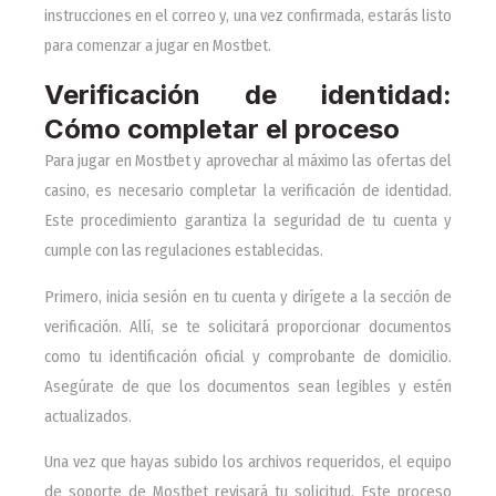
instrucciones en el correo y, una vez confirmada, estarás listo
para comenzar a jugar en Mostbet.
Verificación de identidad:
Cómo completar el proceso
Para jugar en Mostbet y aprovechar al máximo las ofertas del
casino, es necesario completar la verificación de identidad.
Este procedimiento garantiza la seguridad de tu cuenta y
cumple con las regulaciones establecidas.
Primero, inicia sesión en tu cuenta y dirígete a la sección de
verificación. Allí, se te solicitará proporcionar documentos
como tu identificación oficial y comprobante de domicilio.
Asegúrate de que los documentos sean legibles y estén
actualizados.
Una vez que hayas subido los archivos requeridos, el equipo
de soporte de Mostbet revisará tu solicitud. Este proceso