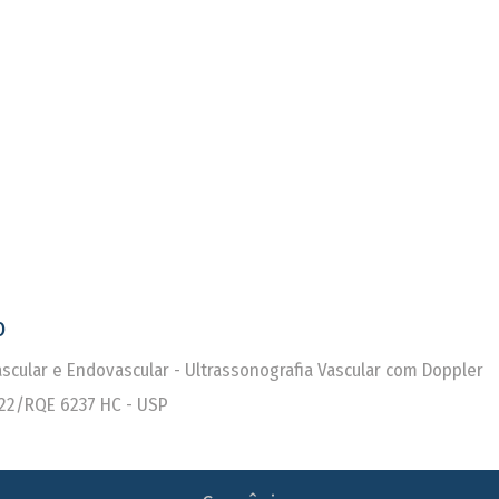
o
Vascular e Endovascular - Ultrassonografia Vascular com Doppler
22/RQE 6237 HC - USP