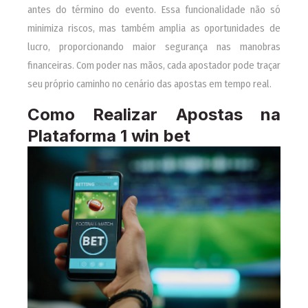
antes do término do evento. Essa funcionalidade não só
minimiza riscos, mas também amplia as oportunidades de
lucro, proporcionando maior segurança nas manobras
financeiras. Com poder nas mãos, cada apostador pode traçar
seu próprio caminho no cenário das apostas em tempo real.
Como Realizar Apostas na
Plataforma 1 win bet