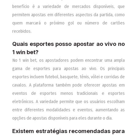
benefício é a variedade de mercados disponíveis, que
permitem apostas em diferentes aspectos da partida, como
quem marcará o próximo gol ou número de cartões
recebidos.
Quais esportes posso apostar ao vivo no
1 win bet?
No 1 win bet, os apostadores podem encontrar uma ampla
gama de esportes para apostas ao vivo. Os principais
esportes incluem futebol, basquete, tênis, vôlei e corridas de
cavalos. A plataforma também pode oferecer apostas em
eventos de esportes menos tradicionais e esportes
eletrônicos. A variedade permite que os usuários escolham
entre diferentes modalidades e eventos, aumentando as
opções de apostas disponíveis para eles durante o dia.
Existem estratégias recomendadas para