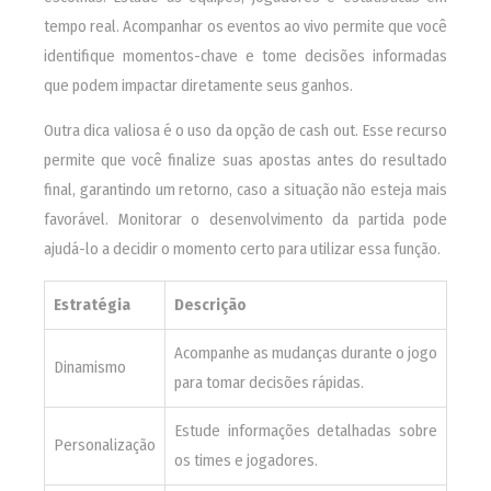
tempo real. Acompanhar os eventos ao vivo permite que você
identifique momentos-chave e tome decisões informadas
que podem impactar diretamente seus ganhos.
Outra dica valiosa é o uso da opção de cash out. Esse recurso
permite que você finalize suas apostas antes do resultado
final, garantindo um retorno, caso a situação não esteja mais
favorável. Monitorar o desenvolvimento da partida pode
ajudá-lo a decidir o momento certo para utilizar essa função.
Estratégia
Descrição
Acompanhe as mudanças durante o jogo
Dinamismo
para tomar decisões rápidas.
Estude informações detalhadas sobre
Personalização
os times e jogadores.