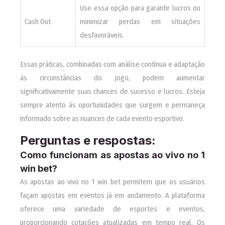
Use essa opção para garantir lucros ou
Cash Out
minimizar perdas em situações
desfavoráveis.
Essas práticas, combinadas com análise contínua e adaptação
às circunstâncias do jogo, podem aumentar
significativamente suas chances de sucesso e lucros. Esteja
sempre atento às oportunidades que surgem e permaneça
informado sobre as nuances de cada evento esportivo.
Perguntas e respostas:
Como funcionam as apostas ao vivo no 1
win bet?
As apostas ao vivo no 1 win bet permitem que os usuários
façam apostas em eventos já em andamento. A plataforma
oferece uma variedade de esportes e eventos,
proporcionando cotações atualizadas em tempo real. Os