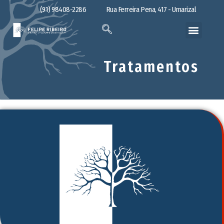
(91) 98408-2286
Rua Ferreira Pena, 417 - Umarizal
Tratamentos