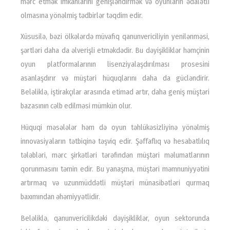
mərc etmək imkanlarını genişləndirmək və oyunların ədalətli
olmasına yönəlmiş tədbirlər təqdim edir.
Xüsusilə, bəzi ölkələrdə müvafiq qanunvericiliyin yenilənməsi,
şərtləri daha da əlverişli etməkdədir. Bu dəyişikliklər həmçinin
oyun platformalarının lisenziyalaşdırılması prosesini
asanlaşdırır və müştəri hüquqlarını daha da gücləndirir.
Beləliklə, iştirakçılar arasında etimad artır, daha geniş müştəri
bazasının cəlb edilməsi mümkün olur.
Hüquqi məsələlər həm də oyun təhlükəsizliyinə yönəlmiş
innovasiyaların tətbiqinə təşviq edir. Şəffaflıq və hesabatlılıq
tələbləri, mərc şirkətləri tərəfindən müştəri məlumatlarının
qorunmasını təmin edir. Bu yanaşma, müştəri məmnuniyyətini
artırmaq və uzunmüddətli müştəri münasibətləri qurmaq
baxımından əhəmiyyətlidir.
Beləliklə, qanunvericilikdəki dəyişikliklər, oyun sektorunda