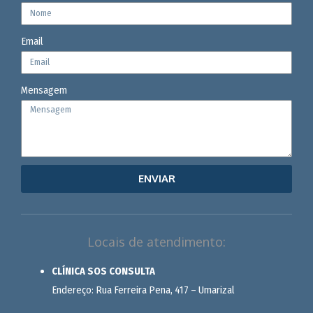
Email
Mensagem
ENVIAR
Locais de atendimento:
CLÍNICA SOS CONSULTA
Endereço: Rua Ferreira Pena, 417 – Umarizal