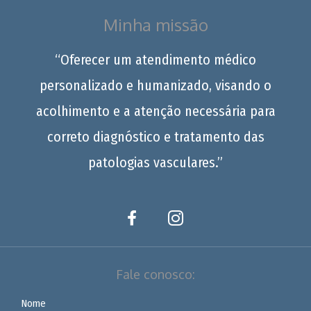
Minha missão
“Oferecer um atendimento médico
personalizado e humanizado, visando o
acolhimento e a atenção necessária para
correto diagnóstico e tratamento das
patologias vasculares.”
Fale conosco:
Nome