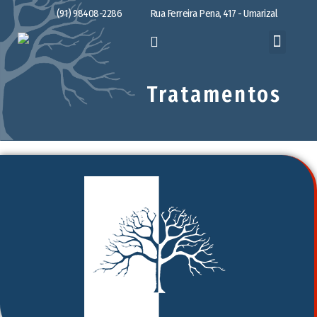
(91) 98408-2286
Rua Ferreira Pena, 417 - Umarizal
Tratamentos