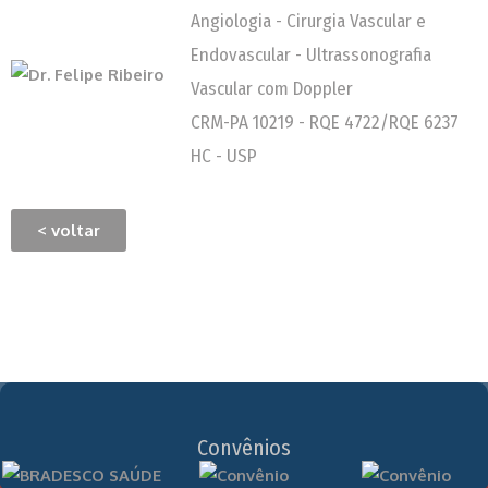
Angiologia - Cirurgia Vascular e
Endovascular - Ultrassonografia
Vascular com Doppler
CRM-PA 10219 - RQE 4722/RQE 6237
HC - USP
< voltar
Convênios