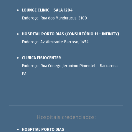
LOUNGE CLINIC – SALA 1204
Endereço: Rua dos Mundurucus, 3100
HOSPITAL PORTO DIAS (CONSULTÓRIO 11 – INFINITY)
Endereço: Av. Almirante Barroso, 1454
CLINICA FISIOCENTER
Endereço: Rua Cônego Jerônimo Pimentel – Barcarena-
PA
Hospitais credenciados:
HOSPITAL PORTO DIAS