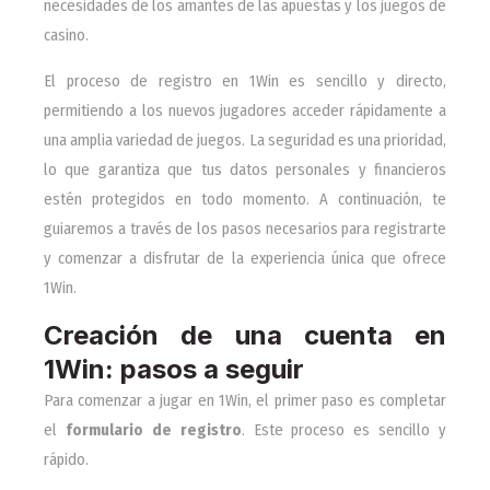
necesidades de los amantes de las apuestas y los juegos de
casino.
El proceso de registro en 1Win es sencillo y directo,
permitiendo a los nuevos jugadores acceder rápidamente a
una amplia variedad de juegos. La seguridad es una prioridad,
lo que garantiza que tus datos personales y financieros
estén protegidos en todo momento. A continuación, te
guiaremos a través de los pasos necesarios para registrarte
y comenzar a disfrutar de la experiencia única que ofrece
1Win.
Creación de una cuenta en
1Win: pasos a seguir
Para comenzar a jugar en 1Win, el primer paso es completar
el
formulario de registro
. Este proceso es sencillo y
rápido.