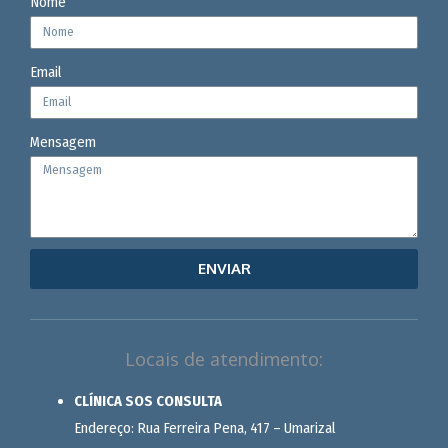
Nome
Email
Mensagem
ENVIAR
Locais de atendimento:
CLÍNICA SOS CONSULTA
Endereço: Rua Ferreira Pena, 417 – Umarizal