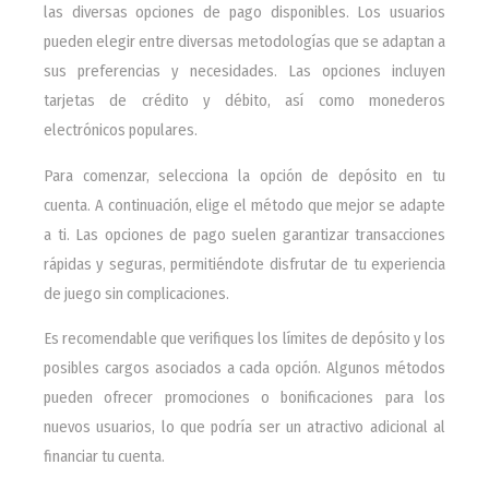
las diversas opciones de pago disponibles. Los usuarios
pueden elegir entre diversas metodologías que se adaptan a
sus preferencias y necesidades. Las opciones incluyen
tarjetas de crédito y débito, así como monederos
electrónicos populares.
Para comenzar, selecciona la opción de depósito en tu
cuenta. A continuación, elige el método que mejor se adapte
a ti. Las opciones de pago suelen garantizar transacciones
rápidas y seguras, permitiéndote disfrutar de tu experiencia
de juego sin complicaciones.
Es recomendable que verifiques los límites de depósito y los
posibles cargos asociados a cada opción. Algunos métodos
pueden ofrecer promociones o bonificaciones para los
nuevos usuarios, lo que podría ser un atractivo adicional al
financiar tu cuenta.