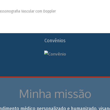
trassonografia Vascular com Doppler
Convênios
Minha missão
endimento médico personalizado e humanizado, visan