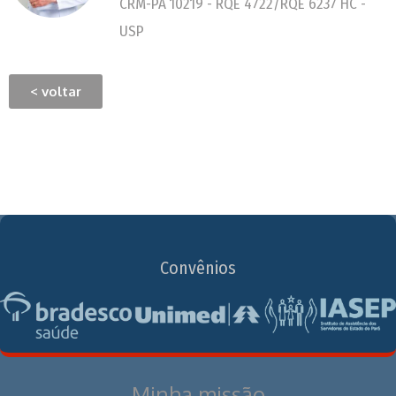
CRM-PA 10219 - RQE 4722/RQE 6237 HC -
USP
< voltar
Convênios
Minha missão