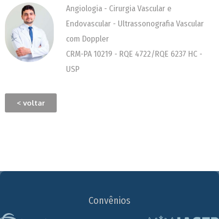
Angiologia - Cirurgia Vascular e
Endovascular - Ultrassonografia Vascular
com Doppler
CRM-PA 10219 - RQE 4722/RQE 6237 HC -
USP
< voltar
Convênios