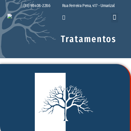
(91) 98408-2286
Rua Ferreira Pena, 417 - Umarizal
Tratamentos