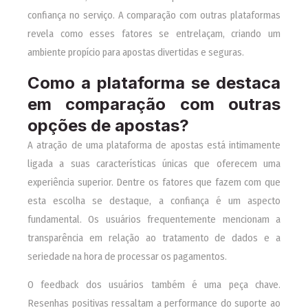
confiança no serviço. A comparação com outras plataformas
revela como esses fatores se entrelaçam, criando um
ambiente propício para apostas divertidas e seguras.
Como a plataforma se destaca
em comparação com outras
opções de apostas?
A atração de uma plataforma de apostas está intimamente
ligada a suas características únicas que oferecem uma
experiência superior. Dentre os fatores que fazem com que
esta escolha se destaque, a confiança é um aspecto
fundamental. Os usuários frequentemente mencionam a
transparência em relação ao tratamento de dados e a
seriedade na hora de processar os pagamentos.
O feedback dos usuários também é uma peça chave.
Resenhas positivas ressaltam a performance do suporte ao