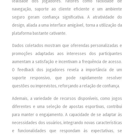
lealdade dos jogadores. Fatores como facilidade de
navegação, suporte ao cliente eficiente e um ambiente
seguro geram confiança significativa. A atratividade do
design, aliada a uma interface amigável, torna a utilização da
plataforma bastante cativante.
Dados coletados mostram que oferendas personalizadas e
promoções adaptadas aos interesses dos participantes
aumentam a satisfação e incentivam a frequência de acesso.
O feedback dos jogadores revela a importância de um
suporte responsivo, que pode rapidamente resolver
questões ou imprevistos, reforçando a relação de confiança.
Ademais, a variedade de recursos disponíveis, como jogos
diferentes e uma seleção de apostas esportivas, contribui
para manter o engajamento. A capacidade de se adaptar às
necessidades dos usuários, integrando novas características
e funcionalidades que respondam às expectativas, se