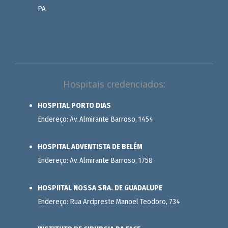
PA
Hospitais credenciados:
HOSPITAL PORTO DIAS
Endereço: Av. Almirante Barroso, 1454
HOSPITAL ADVENTISTA DE BELÉM
Endereço: Av. Almirante Barroso, 1758
HOSPIITAL NOSSA SRA. DE GUADALUPE
Endereço: Rua Arcipreste Manoel Teodoro, 734