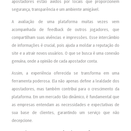
apostadores estão ávidos por locais que proporcionem
segurança, transparência e um ambiente amigável.
A avaliação de uma plataforma muitas vezes vem
acompanhada de feedback de outros jogadores, que
compartilham suas vivências e impressões. Esse intercâmbio
de informações é crucial, pois ajuda a moldar a reputação do
site e a atrair novos usuários. O que se busca é uma conexão
genuína, onde a opinião de cada apostador conta.
Assim, a experiência oferecida se transforma em uma
ferramenta poderosa. Ela não apenas define a lealdade dos
apostadores, mas também contribui para o crescimento da
plataforma. Em um mercado tão dinâmico, é fundamental que
as empresas entendam as necessidades e expectativas de
sua base de clientes, garantindo um serviço que não
decepcione.