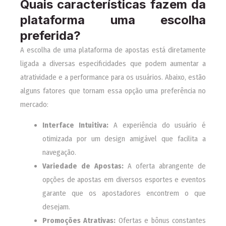
Quais características fazem da
plataforma uma escolha
preferida?
A escolha de uma plataforma de apostas está diretamente
ligada a diversas especificidades que podem aumentar a
atratividade e a performance para os usuários. Abaixo, estão
alguns fatores que tornam essa opção uma preferência no
mercado:
Interface Intuitiva:
A experiência do usuário é
otimizada por um design amigável que facilita a
navegação.
Variedade de Apostas:
A oferta abrangente de
opções de apostas em diversos esportes e eventos
garante que os apostadores encontrem o que
desejam.
Promoções Atrativas:
Ofertas e bônus constantes