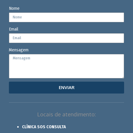
Nome
Email
Mensagem
ENVIAR
Locais de atendimento:
CLÍNICA SOS CONSULTA