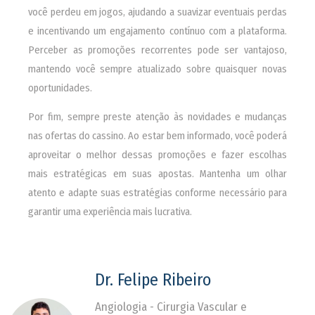
você perdeu em jogos, ajudando a suavizar eventuais perdas
e incentivando um engajamento contínuo com a plataforma.
Perceber as promoções recorrentes pode ser vantajoso,
mantendo você sempre atualizado sobre quaisquer novas
oportunidades.
Por fim, sempre preste atenção às novidades e mudanças
nas ofertas do cassino. Ao estar bem informado, você poderá
aproveitar o melhor dessas promoções e fazer escolhas
mais estratégicas em suas apostas. Mantenha um olhar
atento e adapte suas estratégias conforme necessário para
garantir uma experiência mais lucrativa.
Dr. Felipe Ribeiro
Angiologia - Cirurgia Vascular e