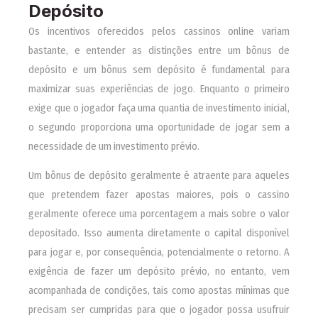
Depósito
Os incentivos oferecidos pelos cassinos online variam
bastante, e entender as distinções entre um bônus de
depósito e um bônus sem depósito é fundamental para
maximizar suas experiências de jogo. Enquanto o primeiro
exige que o jogador faça uma quantia de investimento inicial,
o segundo proporciona uma oportunidade de jogar sem a
necessidade de um investimento prévio.
Um bônus de depósito geralmente é atraente para aqueles
que pretendem fazer apostas maiores, pois o cassino
geralmente oferece uma porcentagem a mais sobre o valor
depositado. Isso aumenta diretamente o capital disponível
para jogar e, por consequência, potencialmente o retorno. A
exigência de fazer um depósito prévio, no entanto, vem
acompanhada de condições, tais como apostas mínimas que
precisam ser cumpridas para que o jogador possa usufruir