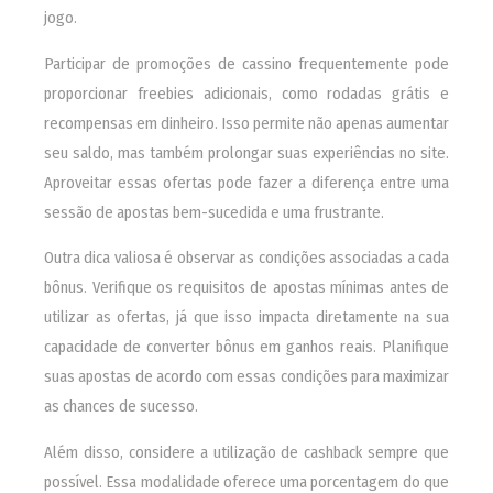
jogo.
Participar de promoções de cassino frequentemente pode
proporcionar freebies adicionais, como rodadas grátis e
recompensas em dinheiro. Isso permite não apenas aumentar
seu saldo, mas também prolongar suas experiências no site.
Aproveitar essas ofertas pode fazer a diferença entre uma
sessão de apostas bem-sucedida e uma frustrante.
Outra dica valiosa é observar as condições associadas a cada
bônus. Verifique os requisitos de apostas mínimas antes de
utilizar as ofertas, já que isso impacta diretamente na sua
capacidade de converter bônus em ganhos reais. Planifique
suas apostas de acordo com essas condições para maximizar
as chances de sucesso.
Além disso, considere a utilização de cashback sempre que
possível. Essa modalidade oferece uma porcentagem do que