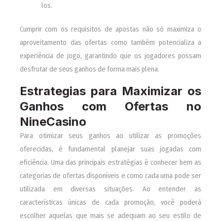
los.
Cumprir com os requisitos de apostas não só maximiza o
aproveitamento das ofertas como também potencializa a
experiência de jogo, garantindo que os jogadores possam
desfrutar de seus ganhos de forma mais plena.
Estrategias para Maximizar os
Ganhos com Ofertas no
NineCasino
Para otimizar seus ganhos ao utilizar as promoções
oferecidas, é fundamental planejar suas jogadas com
eficiência. Uma das principais estratégias é conhecer bem as
categorias de ofertas disponíveis e como cada uma pode ser
utilizada em diversas situações. Ao entender as
características únicas de cada promoção, você poderá
escolher aquelas que mais se adequam ao seu estilo de