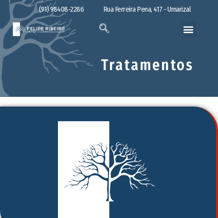
(91) 98408-2286
Rua Ferreira Pena, 417 - Umarizal
Tratamentos