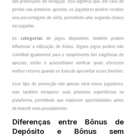
das promoções de recepção. Isso significa que, em caso de
perdas nas primeiras apostas, os jogadores podem receber
uma porcentagem de volta, permitindo uma segunda chance
nas jogadas.
As
categorias
de jogos disponíveis também podem
influenciar a utilização do bônus. Alguns jogos podem não
contribuir igualmente para o cumprimento das exigências de
apostas, então é aconselhável verificar quais oferecem
melhor retorno quando se trata de aproveitar esses
freebies
.
Esse tipo de promoção não apenas atrai novos jogadores,
mas também enriquece suas primeiras experiências na
plataforma, permitindo que explorem oportunidades antes
de investir mais pesadamente.
Diferenças entre Bônus de
Depósito e Bônus sem