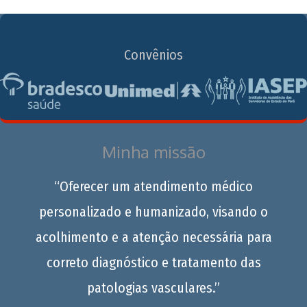
Convênios
Minha missão
“Oferecer um atendimento médico
personalizado e humanizado, visando o
acolhimento e a atenção necessária para
correto diagnóstico e tratamento das
patologias vasculares.”