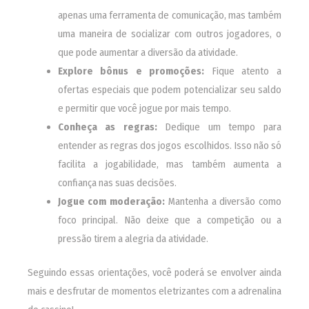
apenas uma ferramenta de comunicação, mas também
uma maneira de socializar com outros jogadores, o
que pode aumentar a diversão da atividade.
Explore bônus e promoções:
Fique atento a
ofertas especiais que podem potencializar seu saldo
e permitir que você jogue por mais tempo.
Conheça as regras:
Dedique um tempo para
entender as regras dos jogos escolhidos. Isso não só
facilita a jogabilidade, mas também aumenta a
confiança nas suas decisões.
Jogue com moderação:
Mantenha a diversão como
foco principal. Não deixe que a competição ou a
pressão tirem a alegria da atividade.
Seguindo essas orientações, você poderá se envolver ainda
mais e desfrutar de momentos eletrizantes com a adrenalina