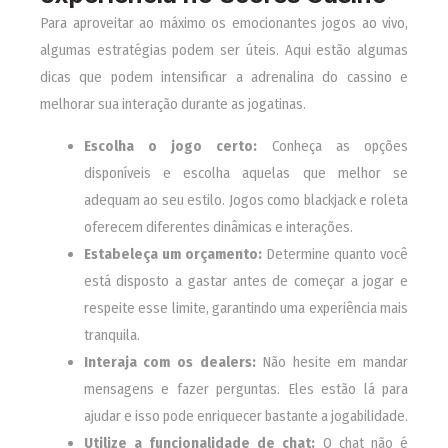
Para aproveitar ao máximo os emocionantes jogos ao vivo,
algumas estratégias podem ser úteis. Aqui estão algumas
dicas que podem intensificar a adrenalina do cassino e
melhorar sua interação durante as jogatinas.
Escolha o jogo certo:
Conheça as opções
disponíveis e escolha aquelas que melhor se
adequam ao seu estilo. Jogos como blackjack e roleta
oferecem diferentes dinâmicas e interações.
Estabeleça um orçamento:
Determine quanto você
está disposto a gastar antes de começar a jogar e
respeite esse limite, garantindo uma experiência mais
tranquila.
Interaja com os dealers:
Não hesite em mandar
mensagens e fazer perguntas. Eles estão lá para
ajudar e isso pode enriquecer bastante a jogabilidade.
Utilize a funcionalidade de chat:
O chat não é