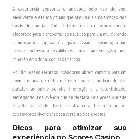
A experiência sensorial é ampliada pelo uso de som
envolvente e efeitos visuais que simulam a ambientação dos
locais de apostas. Cada detalhe técnico é rigorosamente
elaborado para transportar os usuários para um mundo onde
a emoção das jogadas é palpável. Assim, a tecnologia não
apenas melhora a jogabilidade, mas também gera uma
conexão emocional com cada partida.
Por fim, esses recursos inovadores abrem caminho para um
novo patamar de entretenimento, onde a praticidade das
plataformas online se alia à emoção e à autenticidade,
entregando uma vivência que se destaca pela acessibilidade
e pela qualidade. Isso transforma a forma como os
apostadores vivenciam essa vertente das apostas.
Dicas para otimizar sua
experiência no Scores Casino