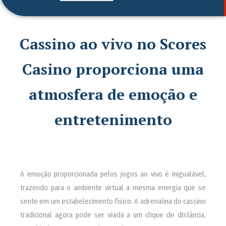
Cassino ao vivo no Scores
Casino proporciona uma
atmosfera de emoção e
entretenimento
A emoção proporcionada pelos jogos ao vivo é inigualável,
trazendo para o ambiente virtual a mesma energia que se
sente em um estabelecimento físico. A adrenalina do cassino
tradicional agora pode ser vivida a um clique de distância,