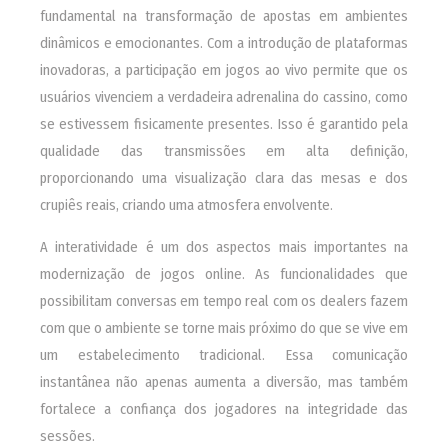
fundamental na transformação de apostas em ambientes
dinâmicos e emocionantes. Com a introdução de plataformas
inovadoras, a participação em jogos ao vivo permite que os
usuários vivenciem a verdadeira adrenalina do cassino, como
se estivessem fisicamente presentes. Isso é garantido pela
qualidade das transmissões em alta definição,
proporcionando uma visualização clara das mesas e dos
crupiês reais, criando uma atmosfera envolvente.
A interatividade é um dos aspectos mais importantes na
modernização de jogos online. As funcionalidades que
possibilitam conversas em tempo real com os dealers fazem
com que o ambiente se torne mais próximo do que se vive em
um estabelecimento tradicional. Essa comunicação
instantânea não apenas aumenta a diversão, mas também
fortalece a confiança dos jogadores na integridade das
sessões.