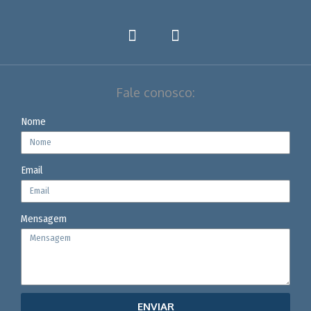
Fale conosco:
Nome
Email
Mensagem
ENVIAR