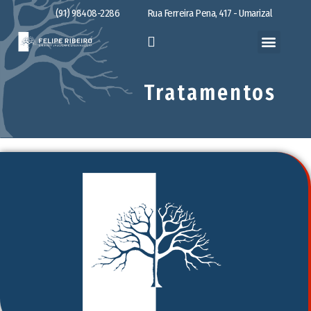
(91) 98408-2286
Rua Ferreira Pena, 417 - Umarizal
Tratamentos