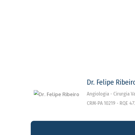
Dr. Felipe Ribeir
Angiologia - Cirurgia 
CRM-PA 10219 - RQE 47