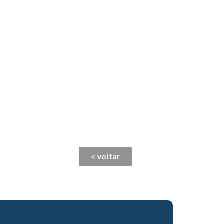
< voltar