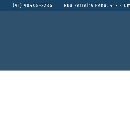
(91) 98408-2286
Rua Ferreira Pena, 417 - U