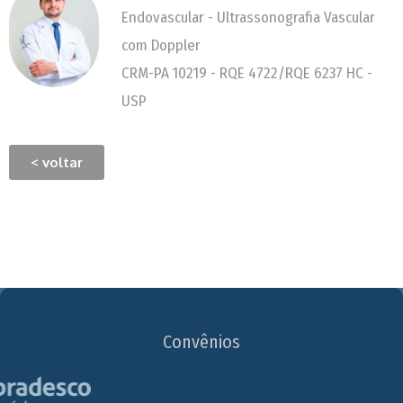
Endovascular - Ultrassonografia Vascular
com Doppler
CRM-PA 10219 - RQE 4722/RQE 6237 HC -
USP
< voltar
Convênios