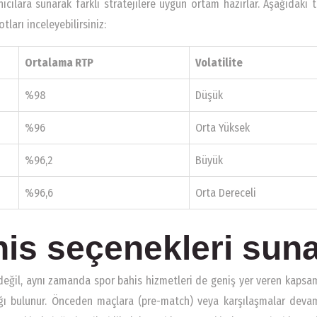
anıcılara sunarak farklı stratejilere uygun ortam hazırlar. Aşağıdak
tları inceleyebilirsiniz:
Ortalama RTP
Volatilite
%98
Düşük
%96
Orta Yüksek
%96,2
Büyük
%96,6
Orta Dereceli
is seçenekleri sun
eğil, aynı zamanda spor bahis hizmetleri de geniş yer veren kapsamlı
ı bulunur. Önceden maçlara (pre-match) veya karşılaşmalar devam