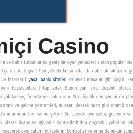
miçi Casino
ne ve bahis tutkunlarına geniş bir oyun yelpazesi sunan popüler platf
ürkçe dil desteğiyle Türkiye’deki kullanıcılar da dâhil olmak üzere 
 ve interaktif
yasal bahis siteleri
krupiyeli masalar gibi çeşitli ka
eni başlayanlara hitap eder. Bunun yanı sıra, düzenli olarak 
üyük kazanç fırsatlarına sahip olur. Site, üyelik deneyimini ön pl
 yatırma ve çekme yöntemleri, müşteri destek hattı gibi önemli özel
ormlarından biri hâline getirir. Bu sayede oyuncular, güvenilir ve
dik olarak lisans ve güvenlik kontrollerinden geçerek üyelerinin bilg
nimseyerek oyuncuların bütçelerini kontrol etmelerine de imkân tanıy