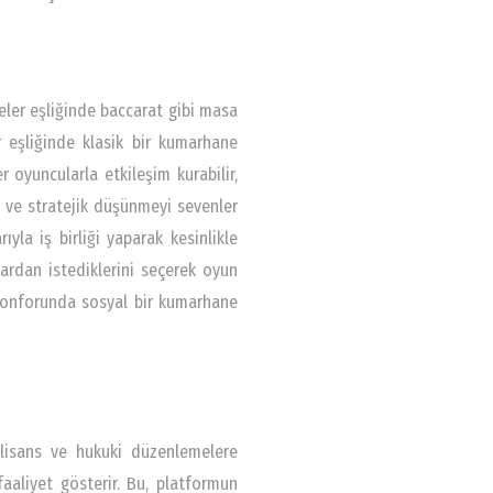
yeler eşliğinde baccarat gibi masa
 eşliğinde klasik bir kumarhane
 oyuncularla etkileşim kurabilir,
i ve stratejik düşünmeyi sevenler
ıyla iş birliği yaparak kesinlikle
alardan istediklerini seçerek oyun
 konforunda sosyal bir kumarhane
 lisans ve hukuki düzenlemelere
faaliyet gösterir. Bu, platformun