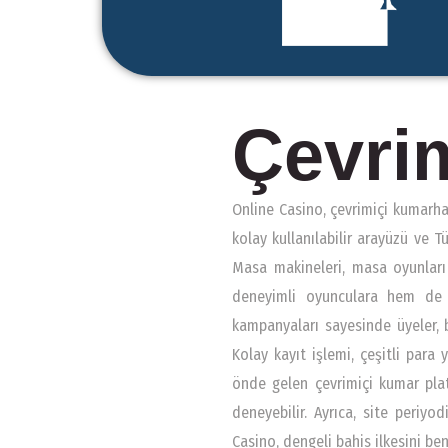
Çevri
Online Casino, çevrimiçi kumarha
kolay kullanılabilir arayüzü ve T
Masa makineleri, masa oyunları
deneyimli oyunculara hem de y
kampanyaları sayesinde üyeler, b
Kolay kayıt işlemi, çeşitli para
önde gelen çevrimiçi kumar platf
deneyebilir. Ayrıca, site periyo
Casino, dengeli bahis ilkesini be