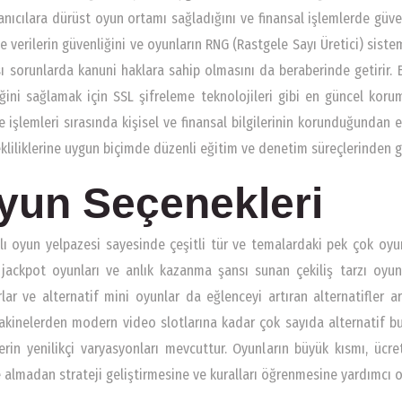
nıcılara dürüst oyun ortamı sağladığını ve finansal işlemlerde güven
verilerin güvenliğini ve oyunların RNG (Rastgele Sayı Üretici) sisteml
 sorunlarda kanuni haklara sahip olmasını da beraberinde getirir. Ba
iğini sağlamak için SSL şifreleme teknolojileri gibi en güncel kor
işlemleri sırasında kişisel ve finansal bilgilerinin korunduğundan em
ekliliklerine uygun biçimde düzenli eğitim ve denetim süreçlerinden g
yun Seçenekleri
rklı oyun yelpazesi sayesinde çeşitli tür ve temalardaki pek çok oyun
 jackpot oyunları ve anlık kazanma şansı sunan çekiliş tarzı oyu
rlar ve alternatif mini oyunlar da eğlenceyi artıran alternatifler a
makinelerden modern video slotlarına kadar çok sayıda alternatif
lerin yenilikçi varyasyonları mevcuttur. Oyunların büyük kısmı, ücr
ke almadan strateji geliştirmesine ve kuralları öğrenmesine yardımcı o