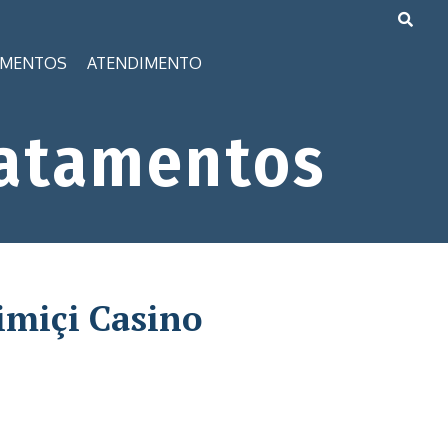
AMENTOS
ATENDIMENTO
atamentos
imiçi Casino