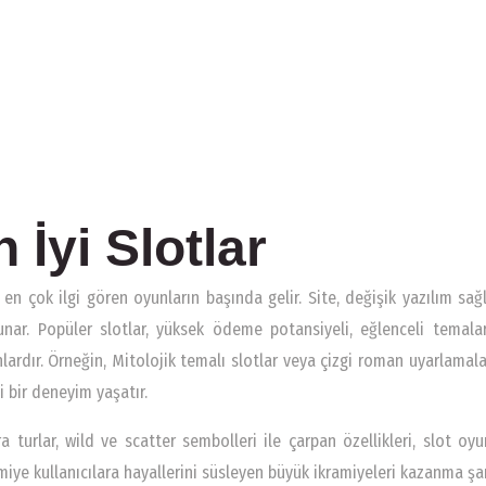
 İyi Slotlar
en çok ilgi gören oyunların başında gelir. Site, değişik yazılım sağlay
nar. Popüler slotlar, yüksek ödeme potansiyeli, eğlenceli temala
nlardır. Örneğin, Mitolojik temalı slotlar veya çizgi roman uyarlamala
i bir deneyim yaşatır.
turlar, wild ve scatter sembolleri ile çarpan özellikleri, slot oyunla
amiye kullanıcılara hayallerini süsleyen büyük ikramiyeleri kazanma şan