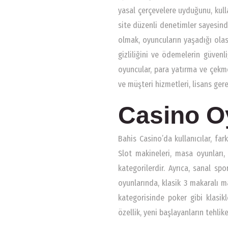
yasal çerçevelere uyduğunu, kulla
site düzenli denetimler sayesinde 
olmak, oyuncuların yaşadığı olası
gizliliğini ve ödemelerin güvenl
oyuncular, para yatırma ve çekme 
ve müşteri hizmetleri, lisans ger
Casino O
Bahis Casino’da kullanıcılar, fa
Slot makineleri, masa oyunları,
kategorilerdir. Ayrıca, sanal spo
oyunlarında, klasik 3 makaralı 
kategorisinde poker gibi klasik
özellik, yeni başlayanların tehli