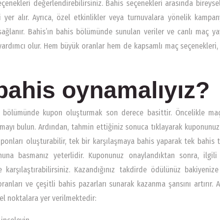
 seçenekleri değerlendirebilirsiniz. Bahis seçenekleri arasında bireys
 yer alır. Ayrıca, özel etkinlikler veya turnuvalara yönelik kampan
ğlanır. Bahis’ın bahis bölümünde sunulan veriler ve canlı maç ya
yardımcı olur. Hem büyük oranlar hem de kapsamlı maç seçenekleri, 
 bahis oynamalıyız?
ri bölümünde kupon oluşturmak son derece basittir. Öncelikle ma
laşmayı bulun. Ardından, tahmin ettiğiniz sonuca tıklayarak kuponunu
nları oluşturabilir, tek bir karşılaşmaya bahis yaparak tek bahis ter
una basmanız yeterlidir. Kuponunuz onaylandıktan sonra, ilgili
e karşılaştırabilirsiniz. Kazandığınız takdirde ödülünüz bakiyenize
ranları ve çeşitli bahis pazarları sunarak kazanma şansını artırır.
l noktalara yer verilmektedir: