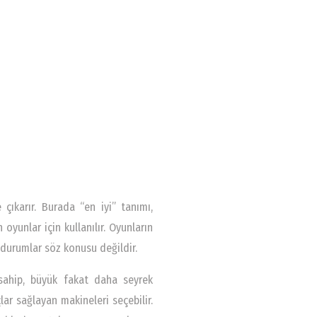
çıkarır. Burada “en iyi” tanımı,
oyunlar için kullanılır. Oyunların
n durumlar söz konusu değildir.
e sahip, büyük fakat daha seyrek
lar sağlayan makineleri seçebilir.