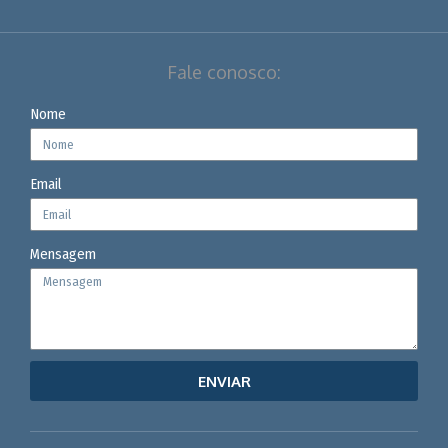
Fale conosco:
Nome
Email
Mensagem
ENVIAR