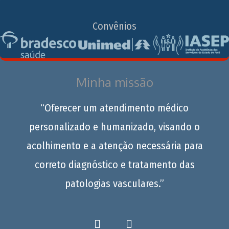
Convênios
Minha missão
“Oferecer um atendimento médico
personalizado e humanizado, visando o
acolhimento e a atenção necessária para
correto diagnóstico e tratamento das
patologias vasculares.”