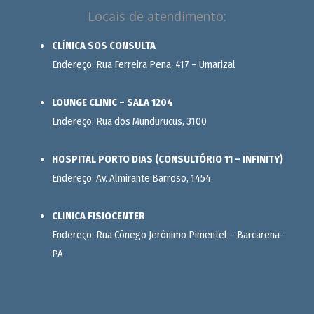
Locais de atendimento:
CLÍNICA SOS CONSULTA
Endereço: Rua Ferreira Pena, 417 – Umarizal
LOUNGE CLINIC – SALA 1204
Endereço: Rua dos Mundurucus, 3100
HOSPITAL PORTO DIAS (CONSULTÓRIO 11 – INFINITY)
Endereço: Av. Almirante Barroso, 1454
CLINICA FISIOCENTER
Endereço: Rua Cônego Jerônimo Pimentel – Barcarena-
PA