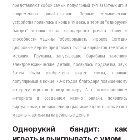
представляют собой самый популярный тип азартных игр в
современных онлайн-казино. Первые механические
устройства появились в конце 19 века, а термин “однорукий
бандит” возник из-за характерного рычага сбоку и
способности машины “обворовывать” игроков. Сегодня
цифровые версии предлагают тысячи вариантов тематик и
механик. Пружины, запускающие барабаны заменили
электромеханические детали, появилась подсветка, звук.
Затем были изобретены видео слоты, ставшие
популярными в конце 70-х годов благодаря повышенному
интересу игроков к видеопокеру. А с возникновением
интернета и созданием казино онлайн, появились
виртуальные, с великолепной графикой 3д бесплатные слот
машины и автоматы на реальные деньги.
Однорукий бандит: как
играть и выигрывать с умом