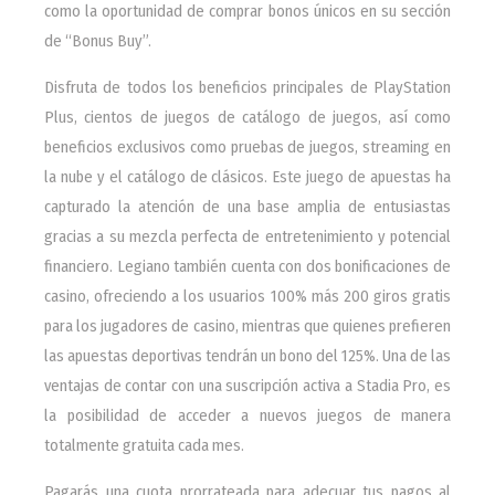
como la oportunidad de comprar bonos únicos en su sección
de “Bonus Buy”.
Disfruta de todos los beneficios principales de PlayStation
Plus, cientos de juegos de catálogo de juegos, así como
beneficios exclusivos como pruebas de juegos, streaming en
la nube y el catálogo de clásicos. Este juego de apuestas ha
capturado la atención de una base amplia de entusiastas
gracias a su mezcla perfecta de entretenimiento y potencial
financiero. Legiano también cuenta con dos bonificaciones de
casino, ofreciendo a los usuarios 100% más 200 giros gratis
para los jugadores de casino, mientras que quienes prefieren
las apuestas deportivas tendrán un bono del 125%. Una de las
ventajas de contar con una suscripción activa a Stadia Pro, es
la posibilidad de acceder a nuevos juegos de manera
totalmente gratuita cada mes.
Pagarás una cuota prorrateada para adecuar tus pagos al