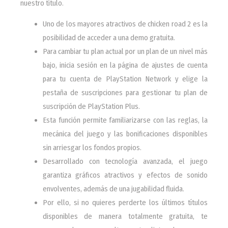
nuestro título.
Uno de los mayores atractivos de chicken road 2 es la
posibilidad de acceder a una demo gratuita.
Para cambiar tu plan actual por un plan de un nivel más
bajo, inicia sesión en la página de ajustes de cuenta
para tu cuenta de PlayStation Network y elige la
pestaña de suscripciones para gestionar tu plan de
suscripción de PlayStation Plus.
Esta función permite familiarizarse con las reglas, la
mecánica del juego y las bonificaciones disponibles
sin arriesgar los fondos propios.
Desarrollado con tecnología avanzada, el juego
garantiza gráficos atractivos y efectos de sonido
envolventes, además de una jugabilidad fluida.
Por ello, si no quieres perderte los últimos títulos
disponibles de manera totalmente gratuita, te