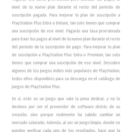
nivel de tu nuevo plan durante el resto del periodo de
suscripción pagada. Para mejorar tu plan de suscripción a
PlayStation Plus Extra o Deluxe, tan solo tienes que comprar
una suscripción de ese nivel. Pagarás una tasa prorrateada
para traer tus pagos al nivel de tu nuevo plan durante el resto
del periodo de la suscripción de pago. Para mejorar tu plan
de suscripción a PlayStation Plus Extra o Premium, tan solo
tienes que comprar una suscripción de ese nivel. Descubre
algunos de los juegos indies más populares de PlayStation,
todos ellos disponibles para su descarga en el catálogo de
juegos de PlayStation Plus.
En sí, este es un juego que vale la pena dedicar, y no lo
decimos por ser el proveedor de software detrás de su
creación, sino porque realmente ha sabido cambiar un
mercado saturado. Además, al ser un juego limpio, donde se
pueden verificar cada uno de los resultados, hace que la