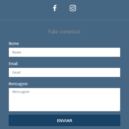
Fale conosco:
Nome
Email
Mensagem
ENVIAR