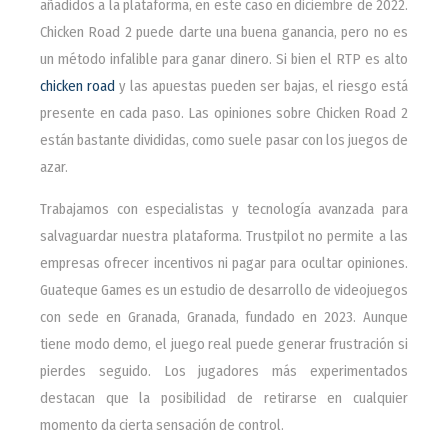
añadidos a la plataforma, en este caso en diciembre de 2022.
Chicken Road 2 puede darte una buena ganancia, pero no es
un método infalible para ganar dinero. Si bien el RTP es alto
chicken road
y las apuestas pueden ser bajas, el riesgo está
presente en cada paso. Las opiniones sobre Chicken Road 2
están bastante divididas, como suele pasar con los juegos de
azar.
Trabajamos con especialistas y tecnología avanzada para
salvaguardar nuestra plataforma. Trustpilot no permite a las
empresas ofrecer incentivos ni pagar para ocultar opiniones.
Guateque Games es un estudio de desarrollo de videojuegos
con sede en Granada, Granada, fundado en 2023. Aunque
tiene modo demo, el juego real puede generar frustración si
pierdes seguido. Los jugadores más experimentados
destacan que la posibilidad de retirarse en cualquier
momento da cierta sensación de control.