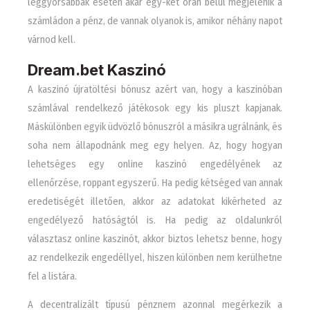
leggyorsabbak esetén akár egy-két órán belül megjelenik a
számládon a pénz, de vannak olyanok is, amikor néhány napot
várnod kell.
Dream.bet Kaszinó
A kaszinó újratöltési bónusz azért van, hogy a kaszinóban
számlával rendelkező játékosok egy kis pluszt kapjanak.
Máskülönben egyik üdvözlő bónuszról a másikra ugrálnánk, és
soha nem állapodnánk meg egy helyen. Az, hogy hogyan
lehetséges egy online kaszinó engedélyének az
ellenőrzése, roppant egyszerű. Ha pedig kétséged van annak
eredetiségét illetően, akkor az adatokat kikérheted az
engedélyező hatóságtól is. Ha pedig az oldalunkról
választasz online kaszinót, akkor biztos lehetsz benne, hogy
az rendelkezik engedéllyel, hiszen különben nem kerülhetne
fel a listára.
A decentralizált típusú pénznem azonnal megérkezik a