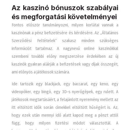
Az kaszinó bónuszok szabályai
és megforgatási követelményei
Fontos először tanulmányozni, milyen korlátai vannak a
kaszinónak a pénz befizetésére és kérdésére. Az „Általános
Szerződési Feltételek” szakasz minden szükséges
információt tartalmaz. A nagynevű online kaszinókkal
szembeni további előny megszerzése érdekében az új
kaszinók gyakran aláírják a befizetések vagy díjak összegét,
ami előnyös a játékosok számára.
Ide tartozik egy blackjack, egy baccarat, egy keno, egy
videopóker, egy bingó, egy 3D-s nyerőgépek, egy rulett. A
játékosok megtartásáért, a felajánlott nyeremény mellett az
itt eltöltött idők során címekkel eltöltött hűségért is. Az,
hogy ezek után mennyi idő alatt kapod meg a pénzt attól
függ, hogy milyen fizetési módot választottál. A