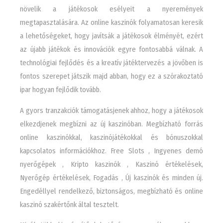
növelik a játékosok esélyeit a nyeremények
megtapasztalására. Az online kaszinók folyamatosan keresik
a lehetőségeket, hogy javítsák a játékosok élményét, ezért
az újabb játékok és innovációk egyre fontosabbá válnak. A
technológiai fejlődés és a kreatív játéktervezés a jövőben is
fontos szerepet játszik majd abban, hogy ez a szórakoztató
ipar hogyan fejlődik tovább.
A gyors tranzakciók támogatásjenek ahhoz, hogy a játékosok
elkezdjenek megbízni az új kaszinóban. Megbízható forrás
online kaszinókkal, kaszinójátékokkal és bónuszokkal
kapcsolatos információkhoz. Free Slots , Ingyenes demó
nyerőgépek , Kripto kaszinók , Kaszinó értékelések,
Nyerőgép értékelések, Fogadás , Új kaszinók és minden új.
Engedéllyel rendelkező, biztonságos, megbízható és online
kaszinó szakértőnk által tesztelt.