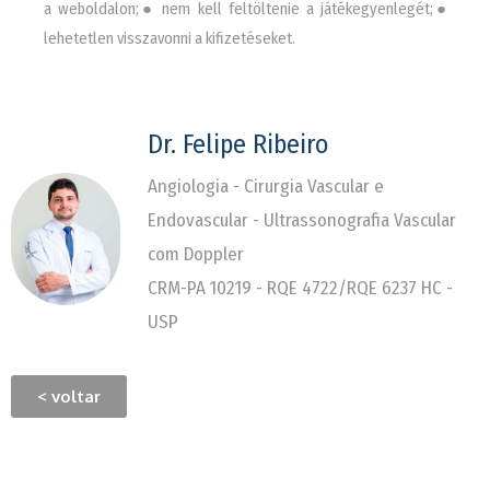
a weboldalon;● nem kell feltöltenie a játékegyenlegét;●
lehetetlen visszavonni a kifizetéseket.
Dr. Felipe Ribeiro
Angiologia - Cirurgia Vascular e
Endovascular - Ultrassonografia Vascular
com Doppler
CRM-PA 10219 - RQE 4722/RQE 6237 HC -
USP
< voltar