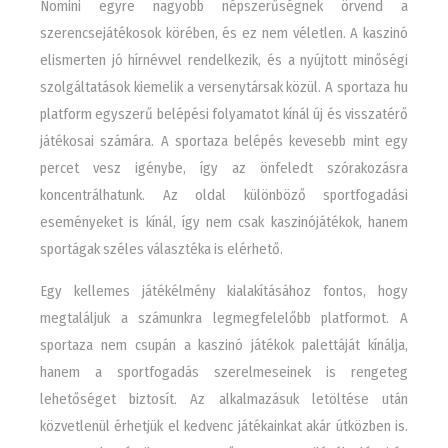
Nomini egyre nagyobb népszerűségnek örvend a
szerencsejátékosok körében, és ez nem véletlen. A kaszinó
elismerten jó hírnévvel rendelkezik, és a nyújtott minőségi
szolgáltatások kiemelik a versenytársak közül. A sportaza hu
platform egyszerű belépési folyamatot kínál új és visszatérő
játékosai számára. A sportaza belépés kevesebb mint egy
percet vesz igénybe, így az önfeledt szórakozásra
koncentrálhatunk. Az oldal különböző sportfogadási
eseményeket is kínál, így nem csak kaszinójátékok, hanem
sportágak széles választéka is elérhető.
Egy kellemes játékélmény kialakításához fontos, hogy
megtaláljuk a számunkra legmegfelelőbb platformot. A
sportaza nem csupán a kaszinó játékok palettáját kínálja,
hanem a sportfogadás szerelmeseinek is rengeteg
lehetőséget biztosít. Az alkalmazásuk letöltése után
közvetlenül érhetjük el kedvenc játékainkat akár útközben is.