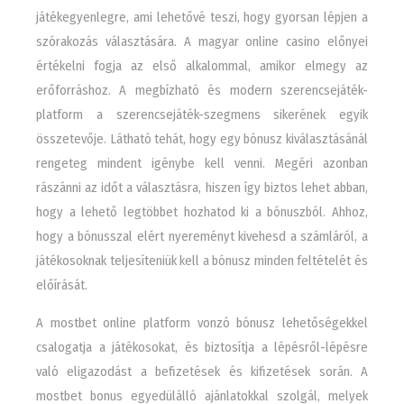
játékegyenlegre, ami lehetővé teszi, hogy gyorsan lépjen a
szórakozás választására. A magyar online casino előnyei
értékelni fogja az első alkalommal, amikor elmegy az
erőforráshoz. A megbízható és modern szerencsejáték-
platform a szerencsejáték-szegmens sikerének egyik
összetevője. Látható tehát, hogy egy bónusz kiválasztásánál
rengeteg mindent igénybe kell venni. Megéri azonban
rászánni az időt a választásra, hiszen így biztos lehet abban,
hogy a lehető legtöbbet hozhatod ki a bónuszból. Ahhoz,
hogy a bónusszal elért nyereményt kivehesd a számláról, a
játékosoknak teljesíteniük kell a bónusz minden feltételét és
előírását.
A mostbet online platform vonzó bónusz lehetőségekkel
csalogatja a játékosokat, és biztosítja a lépésről-lépésre
való eligazodást a befizetések és kifizetések során. A
mostbet bonus egyedülálló ajánlatokkal szolgál, melyek