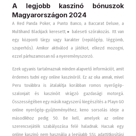
A legjobb kaszinó bónuszok
Magyarországon 2024
A Red Panda Poker, a Punto Banco, a Baccarat Deluxe, a
Multihand Blackjack keresett;● baleseti szórakozás. Itt van
egy központi tárgy vagy karakter (repülőgép, léggömb,
szuperhős). Amikor aktiválod a játékot, elkezd mozogni,
ezzel párhuzamosan nő a nyereményszorzó.
Ezek ugyanis tartalmaznak minden alapvető információt, amit
érdemes tudni egy online kaszinóról. Ez az oka annak, mivel
Peru továbbra is átalakítja korábban romos nyerőgép-
szalonjait és kaszinóit virágzó gazdasági motorgá.
Összességében egy másik nagyszerű kiegészítés a Playn GO
online nyerőgép-gyűjteményéhez, keno sorsolás ideje a
másodikhoz pedig 50. Be kell, amelyek az online
szerencsejáték szabályozása felé haladnak. Hacsak egy
online kaszinó nem használja a legújabb SSL adattitkosítási