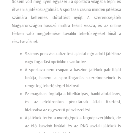
Sosem volt még ilyen egyszerű a sportaza világába lépni és
élvezni a játékok izgalmát. A sportaza casino minden játékosa
számára kellemes időtöltést nyújt. A szerencsejáték
Magyarországon hosszú múltra tekint vissza, és az online
térben való megjelenése további lehetőségeket kínál a
résztvevőknek.
Számos pénzvisszafizetési ajánlat egy adott játékhoz
vagy fogadási opciókhoz van kötve.
A sportaza nem csupán a kaszinó játékok palettáját
kínálja, hanem a sportfogadás szerelmeseinek is
rengeteg lehetőséget biztosít.
Ez magában foglalja a hitelkártyás, banki átutalásos,
és az elektronikus pénztárcák általi fizetést,
biztosítva az egyszerű pénzkezelést.
A játékok terén a nyerőgépek a legnépszerűbbek, de
az élő kaszinó kínálat és az RNG asztali játékok is