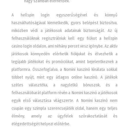
nagy számban elérhetőek.
A hellspin login egyszerűségével és könnyű
használhatóságával kiemelkedik, gyors belépést biztosítva,
miközben védi a játékosok adatainak biztonságát. Az új
felhasználóknak regisztrálniuk kell egy fiókot a hellspin
casino login oldalon, ami néhány percet vesz igénybe. Az aktív
játékosok könnyedén elérhetik fiókjukat és élvezhetik a
legújabb játékokat és promóciókat, amint bejelentkeznek a
platformra. Összefoglalva, a Nomini kaszinó kínálata sokkal
többet nyújt, mint egy átlagos online kaszinó. A játékok
széles választéka, a nagylelkű bónuszok, és a
felhasználóbarát platform révén a Nomini kaszinó a játékosok
egyik első választása világszerte. A Nomini kaszinó nem
csupán egy szimpla szerencsejáték oldal, hanem egy teljes
élmény, amely az ügyfelek szórakoztatását és
elégedettségét helyezi előtérbe.