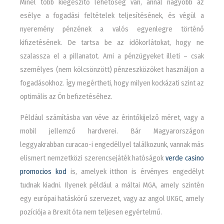
Minél több kiegészítő lehetőség van, annál nagyobb az
esélye a fogadási feltételek teljesítésének, és végül a
nyeremény pénzének a valós egyenlegre történő
kifizetésének. De tartsa be az időkorlátokat, hogy ne
szalassza el a pillanatot. Ami a pénzügyeket illeti – csak
személyes (nem kölcsönzött) pénzeszközöket használjon a
fogadásokhoz. Így megértheti, hogy milyen kockázati szint az
optimális az Ön befizetéséhez.
Például számításba van véve az érintőkijelző méret, vagy a
mobil jellemző hardverei. Bár Magyarországon
leggyakrabban curacao-i engedéllyel találkozunk, vannak más
elismert nemzetközi szerencsejáték hatóságok
verde casino
promocios kod
is, amelyek itthon is érvényes engedélyt
tudnak kiadni. Ilyenek például a máltai MGA, amely szintén
egy európai hatáskörű szervezet, vagy az angol UKGC, amely
pozíciója a Brexit óta nem teljesen egyértelmű.