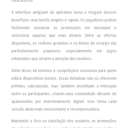
cada acesso.
A interface amigável do aplicativo torna o resgate desses
benefícios uma tarefa simples e rápida. Os jogadores podem
facilmente visualizar as promoções em destaque e
selecionar aquelas que mais atraem. Entre as ofertas
disponíveis, os rodízios gratuitos e os bônus de recarga são
particularmente populares, especialmente em jogos
otimizados que atraem a atenção dos usuários.
Além disso, há torneios e competições exclusivas para quem
utiliza dispositivos móveis. Essas iniciativas não só oferecem
prêmios substanciais, mas também incentivam a interação
entre os participantes, criando uma comunidade vibrante de
apaixonados por entretenimento digital. Isso torna cada
sessão ainda mais emocionante e recompensadora.
Mantendo o foco na satisfação dos usuários, as promoções