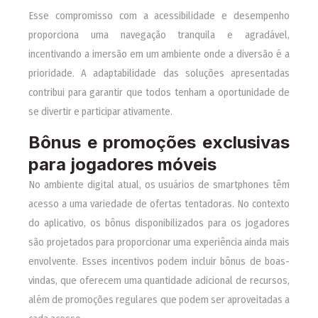
Esse compromisso com a acessibilidade e desempenho
proporciona uma navegação tranquila e agradável,
incentivando a imersão em um ambiente onde a diversão é a
prioridade. A adaptabilidade das soluções apresentadas
contribui para garantir que todos tenham a oportunidade de
se divertir e participar ativamente.
Bônus e promoções exclusivas
para jogadores móveis
No ambiente digital atual, os usuários de smartphones têm
acesso a uma variedade de ofertas tentadoras. No contexto
do aplicativo, os bônus disponibilizados para os jogadores
são projetados para proporcionar uma experiência ainda mais
envolvente. Esses incentivos podem incluir bônus de boas-
vindas, que oferecem uma quantidade adicional de recursos,
além de promoções regulares que podem ser aproveitadas a