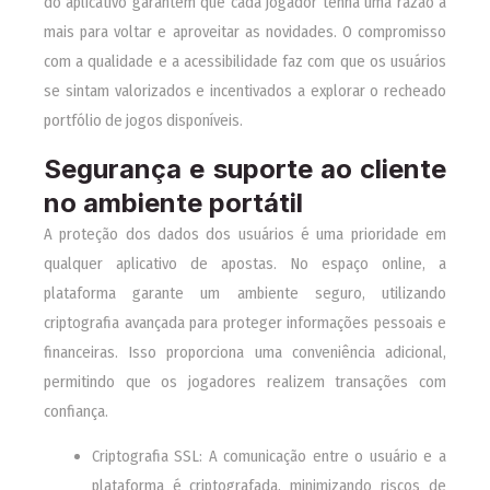
do aplicativo garantem que cada jogador tenha uma razão a
mais para voltar e aproveitar as novidades. O compromisso
com a qualidade e a acessibilidade faz com que os usuários
se sintam valorizados e incentivados a explorar o recheado
portfólio de jogos disponíveis.
Segurança e suporte ao cliente
no ambiente portátil
A proteção dos dados dos usuários é uma prioridade em
qualquer aplicativo de apostas. No espaço online, a
plataforma garante um ambiente seguro, utilizando
criptografia avançada para proteger informações pessoais e
financeiras. Isso proporciona uma conveniência adicional,
permitindo que os jogadores realizem transações com
confiança.
Criptografia SSL: A comunicação entre o usuário e a
plataforma é criptografada, minimizando riscos de