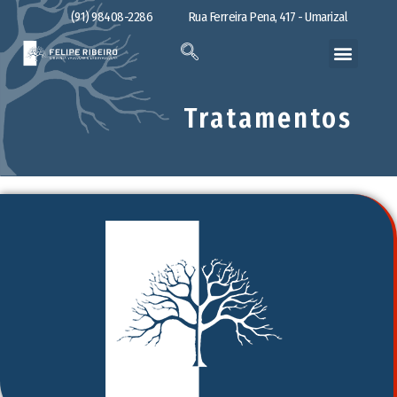
(91) 98408-2286
Rua Ferreira Pena, 417 - Umarizal
Tratamentos