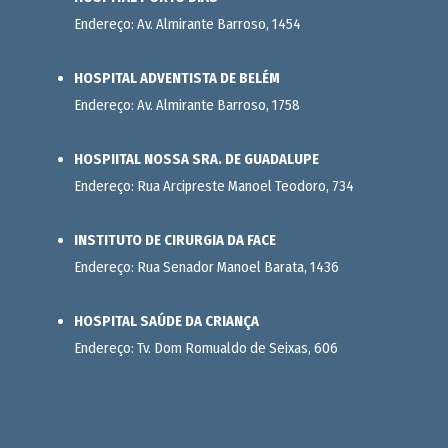
Endereço: Av. Almirante Barroso, 1454
HOSPITAL ADVENTISTA DE BELÉM
Endereço: Av. Almirante Barroso, 1758
HOSPIITAL NOSSA SRA. DE GUADALUPE
Endereço: Rua Arcipreste Manoel Teodoro, 734
INSTITUTO DE CIRURGIA DA FACE
Endereço: Rua Senador Manoel Barata, 1436
HOSPITAL SAÚDE DA CRIANÇA
Endereço: Tv. Dom Romualdo de Seixas, 606