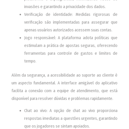
invasões e garantindo a privacidade dos dados.
Verificação de identidade: Medidas rigorosas de
verificação são implementadas para assegurar que
apenas usuários autorizados acessem suas contas.
Jogo responsável: A plataforma adota políticas que
estimulam a prática de apostas seguras, oferecendo
ferramentas para controle de gastos e limites de
tempo.
Além da segurança, a acessibilidade ao suporte ao cliente é
um aspecto fundamental. A interface amigável do aplicativo
facilita a conexão com a equipe de atendimento, que está
disponível para resolver dúvidas e problemas rapidamente.
Chat ao vivo: A opção de chat ao vivo proporciona
respostas imediatas a questões urgentes, garantindo
que os jogadores se sintam apoiados.