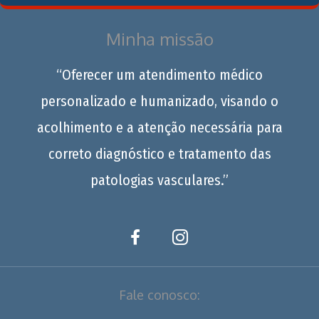
Minha missão
“Oferecer um atendimento médico
personalizado e humanizado, visando o
acolhimento e a atenção necessária para
correto diagnóstico e tratamento das
patologias vasculares.”
Fale conosco: