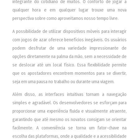
integrante do cotidiano de muitos. O conforto de jogar a
qualquer hora e em qualquer lugar trouxe uma nova
perspectiva sobre como aproveitamos nosso tempo livre.
A possibilidade de utilizar dispositivos móveis para interagir
com jogos de azar oferece benefícios inegáveis. Os usuários
podem desfrutar de uma variedade impressionante de
opções diretamente na palma da mão, sem a necessidade de
se deslocar até um local físico. Essa flexibilidade permite
que os apostadores encontrem momentos para se divertir,
seja em uma pausa no trabalho ou durante uma viagem.
Além disso, as interfaces intuitivas tornam a navegação
simples e agradável. Os desenvolvedores se esforçam para
proporcionar uma experiência fluida e visualmente atraente,
garantindo que até mesmo os novatos consigam se orientar
facilmente. A conveniência se torna um fator-chave na
escolha das plataformas, onde a qualidade e a acessibilidade