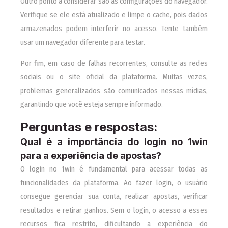
Outro ponto a considerar são as configurações do navegador.
Verifique se ele está atualizado e limpe o cache, pois dados
armazenados podem interferir no acesso. Tente também
usar um navegador diferente para testar.
Por fim, em caso de falhas recorrentes, consulte as redes
sociais ou o site oficial da plataforma. Muitas vezes,
problemas generalizados são comunicados nessas mídias,
garantindo que você esteja sempre informado.
Perguntas e respostas:
Qual é a importância do login no 1win
para a experiência de apostas?
O login no 1win é fundamental para acessar todas as
funcionalidades da plataforma. Ao fazer login, o usuário
consegue gerenciar sua conta, realizar apostas, verificar
resultados e retirar ganhos. Sem o login, o acesso a esses
recursos fica restrito, dificultando a experiência do