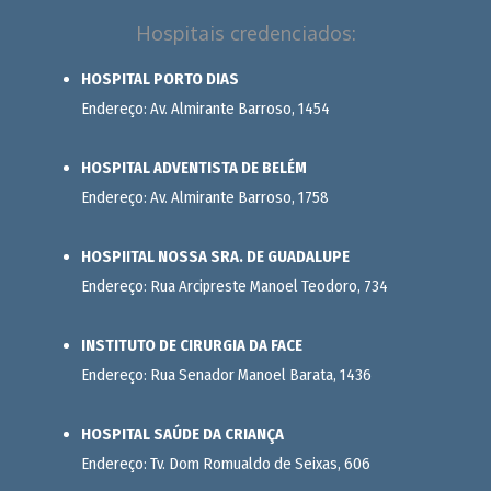
Hospitais credenciados:
HOSPITAL PORTO DIAS
Endereço: Av. Almirante Barroso, 1454
HOSPITAL ADVENTISTA DE BELÉM
Endereço: Av. Almirante Barroso, 1758
HOSPIITAL NOSSA SRA. DE GUADALUPE
Endereço: Rua Arcipreste Manoel Teodoro, 734
INSTITUTO DE CIRURGIA DA FACE
Endereço: Rua Senador Manoel Barata, 1436
HOSPITAL SAÚDE DA CRIANÇA
Endereço: Tv. Dom Romualdo de Seixas, 606