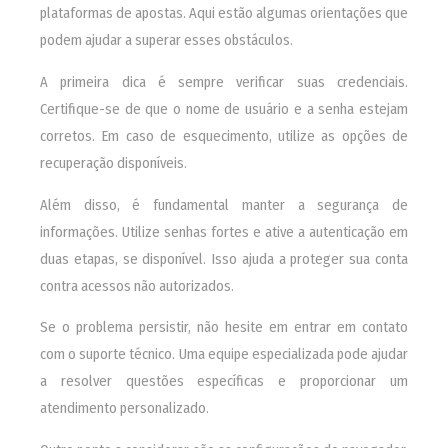
plataformas de apostas. Aqui estão algumas orientações que
podem ajudar a superar esses obstáculos.
A primeira dica é sempre verificar suas credenciais.
Certifique-se de que o nome de usuário e a senha estejam
corretos. Em caso de esquecimento, utilize as opções de
recuperação disponíveis.
Além disso, é fundamental manter a segurança de
informações. Utilize senhas fortes e ative a autenticação em
duas etapas, se disponível. Isso ajuda a proteger sua conta
contra acessos não autorizados.
Se o problema persistir, não hesite em entrar em contato
com o suporte técnico. Uma equipe especializada pode ajudar
a resolver questões específicas e proporcionar um
atendimento personalizado.