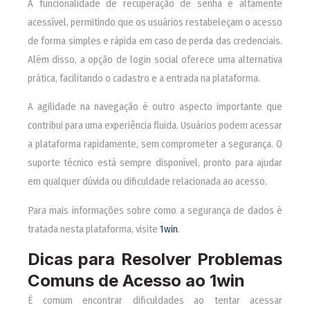
A funcionalidade de recuperação de senha é altamente
acessível, permitindo que os usuários restabeleçam o acesso
de forma simples e rápida em caso de perda das credenciais.
Além disso, a opção de login social oferece uma alternativa
prática, facilitando o cadastro e a entrada na plataforma.
A agilidade na navegação é outro aspecto importante que
contribui para uma experiência fluida. Usuários podem acessar
a plataforma rapidamente, sem comprometer a segurança. O
suporte técnico está sempre disponível, pronto para ajudar
em qualquer dúvida ou dificuldade relacionada ao acesso.
Para mais informações sobre como a segurança de dados é
tratada nesta plataforma, visite
1win
.
Dicas para Resolver Problemas
Comuns de Acesso ao 1win
É comum encontrar dificuldades ao tentar acessar