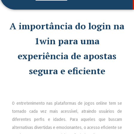
A importância do login na
1win para uma
experiência de apostas
segura e eficiente
O entretenimento nas plataformas de jogos online tem se
tornado cada vez mais acessível, atraindo usuários de
diferentes perfis e idades. Para aqueles que buscam
alternativas divertidas e emocionantes, o acesso eficiente se