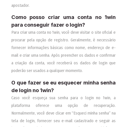
apostador.
Como posso criar uma conta no 1win
para conseguir fazer o login?
Para criar uma conta no 1win, você deve visitar o site oficial e
procurar pela opção de registro. Geralmente, é necessário
fornecer informações básicas como nome, endereço de e-
mail e criar uma senha. Após preencher os dados e confirmar
a criação da conta, você receberá os dados de login que
poderão ser usados a qualquer momento.
O que fazer se eu esquecer minha senha
de login no 1win?
Caso você esqueça sua senha para o login no 1win, a
plataforma oferece uma opção de recuperação.
Normalmente, você deve clicar em “Esqueci minha senha” na
tela de login, fornecer seu e-mail cadastrado e seguir as