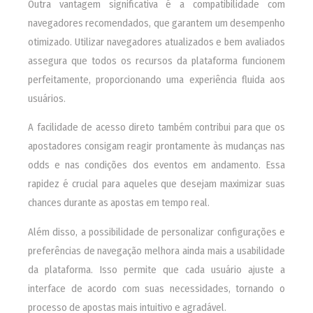
Outra vantagem significativa é a compatibilidade com
navegadores recomendados, que garantem um desempenho
otimizado. Utilizar navegadores atualizados e bem avaliados
assegura que todos os recursos da plataforma funcionem
perfeitamente, proporcionando uma experiência fluida aos
usuários.
A facilidade de acesso direto também contribui para que os
apostadores consigam reagir prontamente às mudanças nas
odds e nas condições dos eventos em andamento. Essa
rapidez é crucial para aqueles que desejam maximizar suas
chances durante as apostas em tempo real.
Além disso, a possibilidade de personalizar configurações e
preferências de navegação melhora ainda mais a usabilidade
da plataforma. Isso permite que cada usuário ajuste a
interface de acordo com suas necessidades, tornando o
processo de apostas mais intuitivo e agradável.