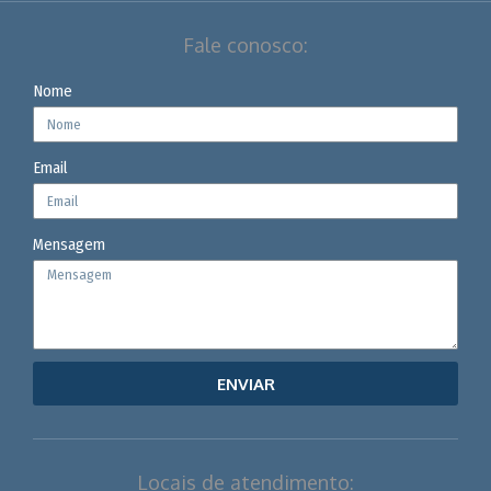
Fale conosco:
Nome
Email
Mensagem
ENVIAR
Locais de atendimento: