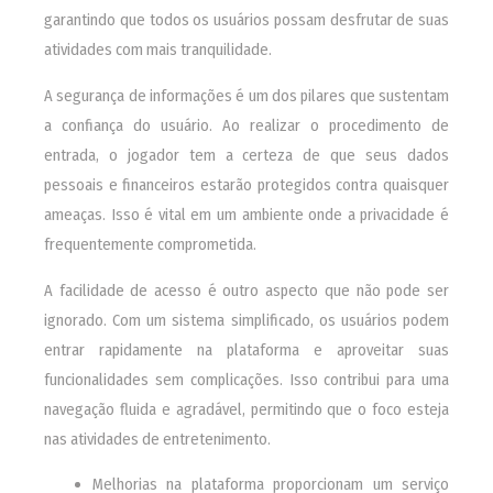
garantindo que todos os usuários possam desfrutar de suas
atividades com mais tranquilidade.
A segurança de informações é um dos pilares que sustentam
a confiança do usuário. Ao realizar o procedimento de
entrada, o jogador tem a certeza de que seus dados
pessoais e financeiros estarão protegidos contra quaisquer
ameaças. Isso é vital em um ambiente onde a privacidade é
frequentemente comprometida.
A facilidade de acesso é outro aspecto que não pode ser
ignorado. Com um sistema simplificado, os usuários podem
entrar rapidamente na plataforma e aproveitar suas
funcionalidades sem complicações. Isso contribui para uma
navegação fluida e agradável, permitindo que o foco esteja
nas atividades de entretenimento.
Melhorias na plataforma proporcionam um serviço