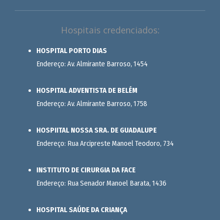
Hospitais credenciados:
HOSPITAL PORTO DIAS
Endereço: Av. Almirante Barroso, 1454
HOSPITAL ADVENTISTA DE BELÉM
Endereço: Av. Almirante Barroso, 1758
HOSPIITAL NOSSA SRA. DE GUADALUPE
Endereço: Rua Arcipreste Manoel Teodoro, 734
INSTITUTO DE CIRURGIA DA FACE
Endereço: Rua Senador Manoel Barata, 1436
HOSPITAL SAÚDE DA CRIANÇA