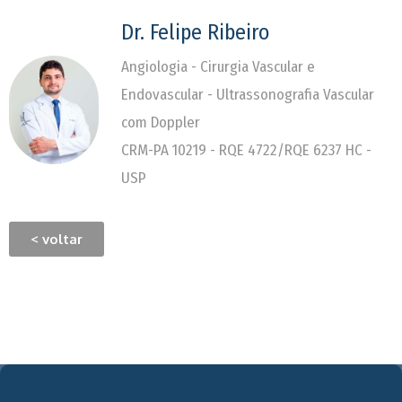
Dr. Felipe Ribeiro
Angiologia - Cirurgia Vascular e
Endovascular - Ultrassonografia Vascular
com Doppler
CRM-PA 10219 - RQE 4722/RQE 6237 HC -
USP
< voltar