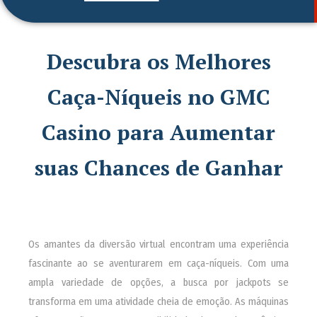
Descubra os Melhores
Caça-Níqueis no GMC
Casino para Aumentar
suas Chances de Ganhar
Os amantes da diversão virtual encontram uma experiência
fascinante ao se aventurarem em caça-níqueis. Com uma
ampla variedade de opções, a busca por jackpots se
transforma em uma atividade cheia de emoção. As máquinas