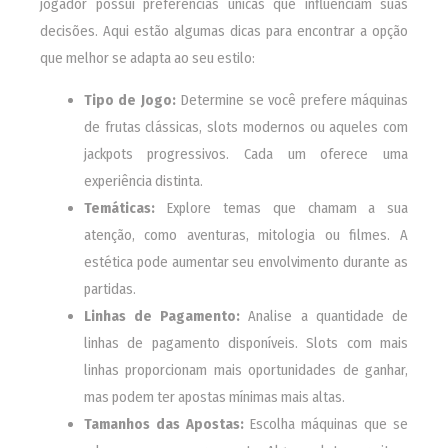
jogador possui preferências únicas que influenciam suas
decisões. Aqui estão algumas dicas para encontrar a opção
que melhor se adapta ao seu estilo:
Tipo de Jogo:
Determine se você prefere máquinas
de frutas clássicas, slots modernos ou aqueles com
jackpots progressivos. Cada um oferece uma
experiência distinta.
Temáticas:
Explore temas que chamam a sua
atenção, como aventuras, mitologia ou filmes. A
estética pode aumentar seu envolvimento durante as
partidas.
Linhas de Pagamento:
Analise a quantidade de
linhas de pagamento disponíveis. Slots com mais
linhas proporcionam mais oportunidades de ganhar,
mas podem ter apostas mínimas mais altas.
Tamanhos das Apostas:
Escolha máquinas que se