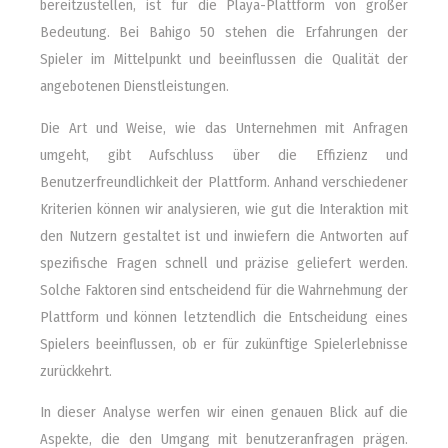
bereitzustellen, ist für die Playa-Plattform von großer
Bedeutung. Bei Bahigo 50 stehen die Erfahrungen der
Spieler im Mittelpunkt und beeinflussen die Qualität der
angebotenen Dienstleistungen.
Die Art und Weise, wie das Unternehmen mit Anfragen
umgeht, gibt Aufschluss über die Effizienz und
Benutzerfreundlichkeit der Plattform. Anhand verschiedener
Kriterien können wir analysieren, wie gut die Interaktion mit
den Nutzern gestaltet ist und inwiefern die Antworten auf
spezifische Fragen schnell und präzise geliefert werden.
Solche Faktoren sind entscheidend für die Wahrnehmung der
Plattform und können letztendlich die Entscheidung eines
Spielers beeinflussen, ob er für zukünftige Spielerlebnisse
zurückkehrt.
In dieser Analyse werfen wir einen genauen Blick auf die
Aspekte, die den Umgang mit benutzeranfragen prägen.