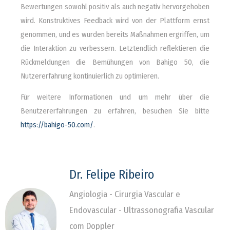
Bewertungen sowohl positiv als auch negativ hervorgehoben
wird. Konstruktives Feedback wird von der Plattform ernst
genommen, und es wurden bereits Maßnahmen ergriffen, um
die Interaktion zu verbessern. Letztendlich reflektieren die
Rückmeldungen die Bemühungen von Bahigo 50, die
Nutzererfahrung kontinuierlich zu optimieren.
Für weitere Informationen und um mehr über die
Benutzererfahrungen zu erfahren, besuchen Sie bitte
https://bahigo-50.com/
.
Dr. Felipe Ribeiro
Angiologia - Cirurgia Vascular e
Endovascular - Ultrassonografia Vascular
com Doppler