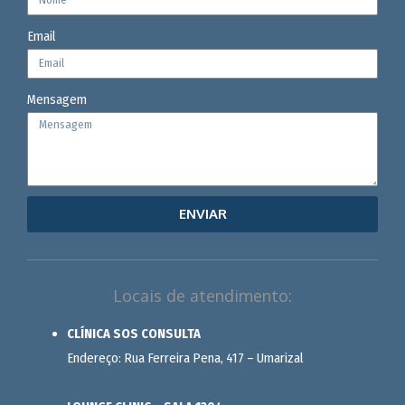
Email
Mensagem
ENVIAR
Locais de atendimento:
CLÍNICA SOS CONSULTA
Endereço: Rua Ferreira Pena, 417 – Umarizal