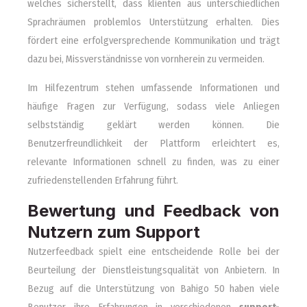
welches sicherstellt, dass klienten aus unterschiedlichen
Sprachräumen problemlos Unterstützung erhalten. Dies
fördert eine erfolgversprechende Kommunikation und trägt
dazu bei, Missverständnisse von vornherein zu vermeiden.
Im Hilfezentrum stehen umfassende Informationen und
häufige Fragen zur Verfügung, sodass viele Anliegen
selbstständig geklärt werden können. Die
Benutzerfreundlichkeit der Plattform erleichtert es,
relevante Informationen schnell zu finden, was zu einer
zufriedenstellenden Erfahrung führt.
Bewertung und Feedback von
Nutzern zum Support
Nutzerfeedback spielt eine entscheidende Rolle bei der
Beurteilung der Dienstleistungsqualität von Anbietern. In
Bezug auf die Unterstützung von Bahigo 50 haben viele
Benutzer ihre Erfahrungen in verschiedenen
support-