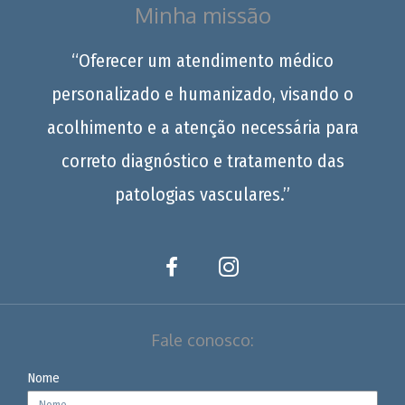
Minha missão
“Oferecer um atendimento médico
personalizado e humanizado, visando o
acolhimento e a atenção necessária para
correto diagnóstico e tratamento das
patologias vasculares.”
Fale conosco:
Nome