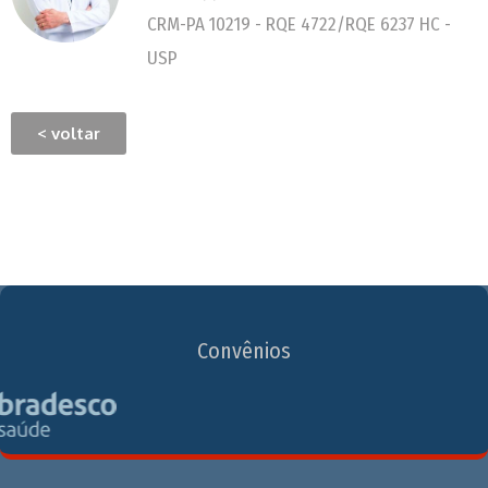
CRM-PA 10219 - RQE 4722/RQE 6237 HC -
USP
< voltar
Convênios