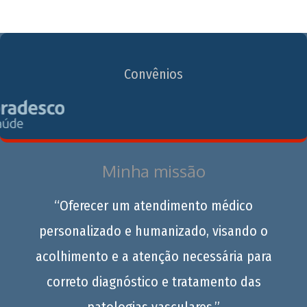
Convênios
Minha missão
“Oferecer um atendimento médico
personalizado e humanizado, visando o
acolhimento e a atenção necessária para
correto diagnóstico e tratamento das
patologias vasculares.”