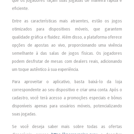
que os jogadores façam suas jogadas de maneira rápida e
eficiente.
Entre as características mais atraentes, estão os jogos
otimizados para dispositivos móveis, que garantem
qualidade gráfica e fluidez. Além disso, a plataforma oferece
opções de apostas ao vivo, proporcionando uma vivência
semelhante à das salas de jogos físicas. Os jogadores
podem desfrutar de mesas com dealers reais, adicionando
um toque autêntico à sua experiência.
Para aproveitar o aplicativo, basta baixá-lo da loja
correspondente ao seu dispositivo e criar uma conta. Após o
cadastro, você terá acesso a promoções especiais e bônus
disponíveis apenas para usuários móveis, potencializando
suas jogadas.
Se você deseja saber mais sobre todas as ofertas