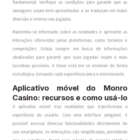
fundamental. Verifique as condições para garantir que as
vantagens sejam bem aproveitadas e se traduzam em maior
diversão e retorno nas jogadas.
Mantenha-se informado sobre as novidades e aproveite as
interações oferecidas pelas plataformas, como torneios e
competições. Esteja sempre em busca de informações
atualizadas para garantir que suas jogadas sejam o mais
lucrativas possíveis. A chave está em se envolver de forma
estratégica, tornando cada experiência única e emocionante.
Aplicativo móvel do Monro
Casino: recursos e como usá-lo
O aplicativo móvel traz novidades que transformam a
experiência do usuário. Com uma interface amigável, é
possível acessar diversas funcionalidades diretamente do
seu smartphone. As interações são simplificadas, permitindo