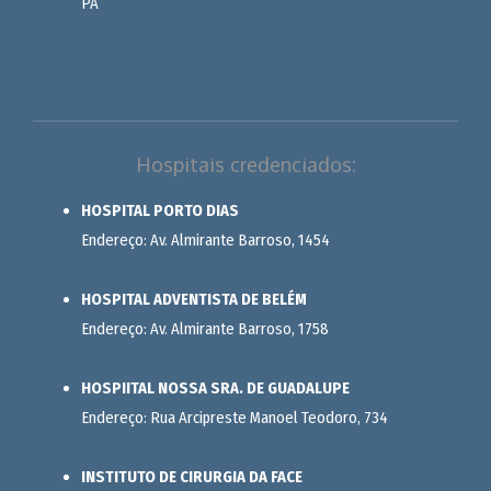
PA
Hospitais credenciados:
HOSPITAL PORTO DIAS
Endereço: Av. Almirante Barroso, 1454
HOSPITAL ADVENTISTA DE BELÉM
Endereço: Av. Almirante Barroso, 1758
HOSPIITAL NOSSA SRA. DE GUADALUPE
Endereço: Rua Arcipreste Manoel Teodoro, 734
INSTITUTO DE CIRURGIA DA FACE