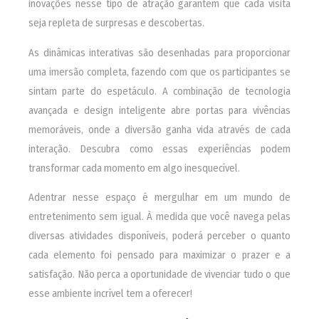
inovações nesse tipo de atração garantem que cada visita
seja repleta de surpresas e descobertas.
As dinâmicas interativas são desenhadas para proporcionar
uma imersão completa, fazendo com que os participantes se
sintam parte do espetáculo. A combinação de tecnologia
avançada e design inteligente abre portas para vivências
memoráveis, onde a diversão ganha vida através de cada
interação. Descubra como essas experiências podem
transformar cada momento em algo inesquecível.
Adentrar nesse espaço é mergulhar em um mundo de
entretenimento sem igual. À medida que você navega pelas
diversas atividades disponíveis, poderá perceber o quanto
cada elemento foi pensado para maximizar o prazer e a
satisfação. Não perca a oportunidade de vivenciar tudo o que
esse ambiente incrível tem a oferecer!