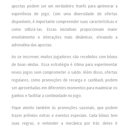
apostas podem ser um verdadeiro trunfo para aprimorar a
experiência de jogo. Com uma diversidade de ofertas
disponíveis, é importante compreender suas características e
como utilizá-las. Essas iniciativas proporcionam maior
envolvimento e interações mais dinâmicas, elevando a
adrenalina das apostas.
Ao se inscrever, muitos jogadores são recebidos com bônus
de boas-vindas. Essa estratégia é ótima para experimentar
novos jogos sem comprometer o saldo. Além disso, ofertas
regulares, como promoções de recarga e cashback, podem
ser aproveitadas em diferentes momentos para maximizar os
ganhos e facilitar a continuidade no jogo.
Fique atento também às promoções sazonais, que podem
trazer prêmios extras e eventos especiais. Cada bônus tem
suas regras, e entender a mecânica por trás deles é