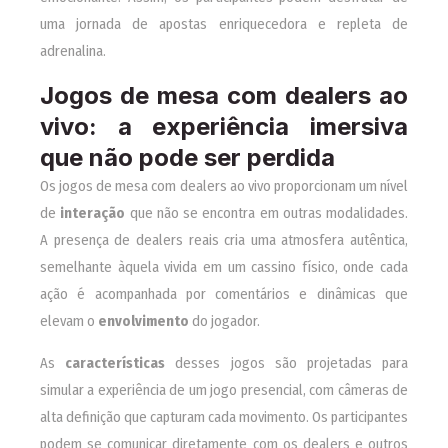
uma jornada de apostas enriquecedora e repleta de
adrenalina.
Jogos de mesa com dealers ao
vivo: a experiência imersiva
que não pode ser perdida
Os jogos de mesa com dealers ao vivo proporcionam um nível
de
interação
que não se encontra em outras modalidades.
A presença de dealers reais cria uma atmosfera autêntica,
semelhante àquela vivida em um cassino físico, onde cada
ação é acompanhada por comentários e dinâmicas que
elevam o
envolvimento
do jogador.
As
características
desses jogos são projetadas para
simular a experiência de um jogo presencial, com câmeras de
alta definição que capturam cada movimento. Os participantes
podem se comunicar diretamente com os dealers e outros