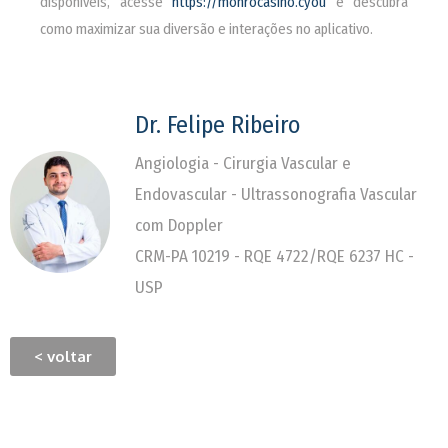
disponíveis, acesse
https://monrocasino.cyou
e descubra
como maximizar sua diversão e interações no aplicativo.
Dr. Felipe Ribeiro
Angiologia - Cirurgia Vascular e
Endovascular - Ultrassonografia Vascular
com Doppler
CRM-PA 10219 - RQE 4722/RQE 6237 HC -
USP
< voltar