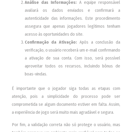
Análise das Informações:
A equipe responsável
avaliará os dados enviados e confirmará a
autenticidade das informações. Este procedimento
assegura que apenas jogadores legítimos tenham
acesso às oportunidades do site.
Confirmação da Ativação:
Após a conclusão da
verificação, o usuário receberá um e-mail confirmando
a ativação de sua conta. Com isso, será possível
aproveitar todos os recursos, incluindo bônus de
boas-vindas.
É importante que o jogador siga todas as etapas com
atenção, pois a simplicidade do processo pode ser
comprometida se algum documento estiver em falta. Assim,
a experiência de jogo será muito mais agradável e segura.
Por fim, a validação correta não só protege o usuário, mas