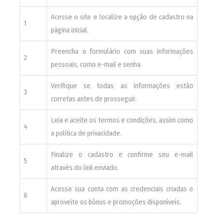
Acesse o site e localize a opção de cadastro na
1
página inicial.
Preencha o formulário com suas informações
2
pessoais, como e-mail e senha.
Verifique se todas as informações estão
3
corretas antes de prosseguir.
Leia e aceite os termos e condições, assim como
4
a política de privacidade.
Finalize o cadastro e confirme seu e-mail
5
através do link enviado.
Acesse sua conta com as credenciais criadas e
6
aproveite os bônus e promoções disponíveis.