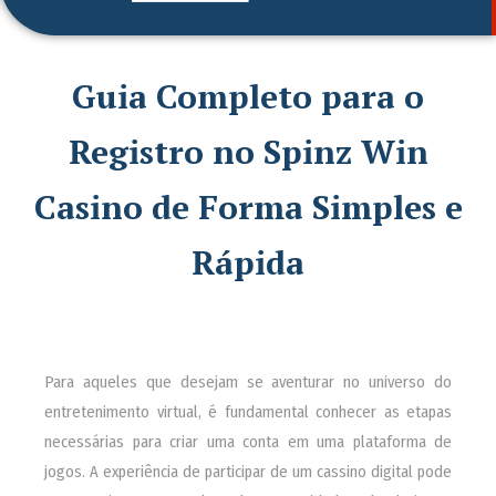
Guia Completo para o
Registro no Spinz Win
Casino de Forma Simples e
Rápida
Para aqueles que desejam se aventurar no universo do
entretenimento virtual, é fundamental conhecer as etapas
necessárias para criar uma conta em uma plataforma de
jogos. A experiência de participar de um cassino digital pode