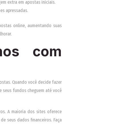
m extra em apostas iniciais.
es apressadas.
apostas online, aumentando suas
horar.
hos com
postas. Quando você decide fazer
ue seus fundos cheguem até você
ros. A maioria dos sites oferece
 de seus dados financeiros. Faça