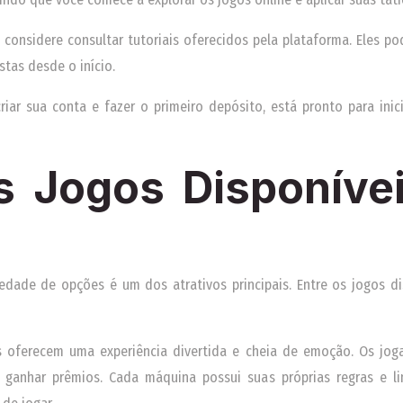
considere consultar tutoriais oferecidos pela plataforma. Eles po
tas desde o início.
iar sua conta e fazer o primeiro depósito, está pronto para ini
is Jogos Disponíve
edade de opções é um dos atrativos principais. Entre os jogos 
 oferecem uma experiência divertida e cheia de emoção. Os jog
ganhar prêmios. Cada máquina possui suas próprias regras e l