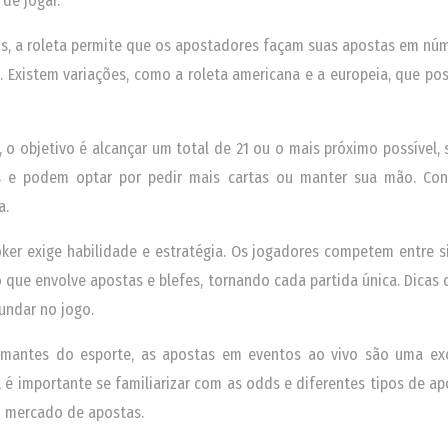
 de jogar.
s, a roleta permite que os apostadores façam suas apostas em núm
 Existem variações, como a roleta americana e a europeia, que pos
 o objetivo é alcançar um total de 21 ou o mais próximo possível,
s e podem optar por pedir mais cartas ou manter sua mão. Conh
a.
ker exige habilidade e estratégia. Os jogadores competem entre s
 que envolve apostas e blefes, tornando cada partida única. Dicas 
undar no jogo.
mantes do esporte, as apostas em eventos ao vivo são uma exc
é importante se familiarizar com as odds e diferentes tipos de apo
o mercado de apostas.