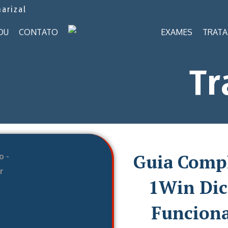
marizal
OU
CONTATO
EXAMES
TRAT
Tr
Guia Compl
1Win Dic
Funciona