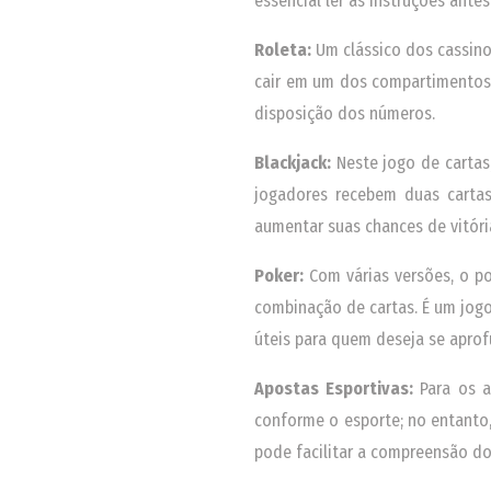
essencial ler as instruções antes
Roleta:
Um clássico dos cassino
cair em um dos compartimentos.
disposição dos números.
Blackjack:
Neste jogo de cartas,
jogadores recebem duas carta
aumentar suas chances de vitóri
Poker:
Com várias versões, o po
combinação de cartas. É um jogo
úteis para quem deseja se aprof
Apostas Esportivas:
Para os a
conforme o esporte; no entanto, 
pode facilitar a compreensão d