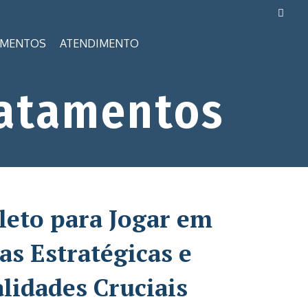
AMENTOS
ATENDIMENTO
atamentos
eto para Jogar em
as Estratégicas e
lidades Cruciais