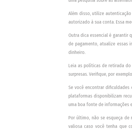
uma pesquisa sobre as alternati
Além disso, utilize autenticaçã
autorizado à sua conta. Essa me
Outra dica essencial é garanti
de pagamento, atualize essas i
dinheiro.
Leia as políticas de retirada do
surpresas. Verifique, por exemp
Se você encontrar dificuldades 
plataformas disponibilizam rec
uma boa fonte de informações e
Por último, não se esqueça de m
valiosa caso você tenha que c