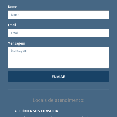
Nome
Email
Mensagem
ENVIAR
Locais de atendimento:
CLÍNICA SOS CONSULTA