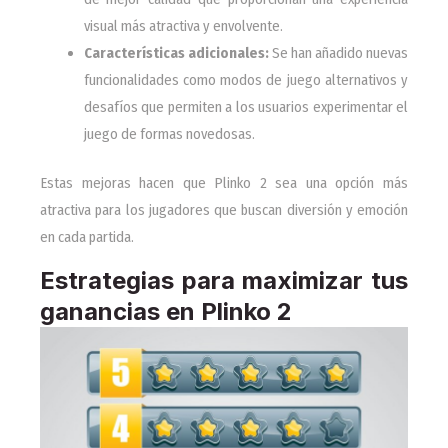
visual más atractiva y envolvente.
Características adicionales:
Se han añadido nuevas
funcionalidades como modos de juego alternativos y
desafíos que permiten a los usuarios experimentar el
juego de formas novedosas.
Estas mejoras hacen que Plinko 2 sea una opción más
atractiva para los jugadores que buscan diversión y emoción
en cada partida.
Estrategias para maximizar tus
ganancias en Plinko 2