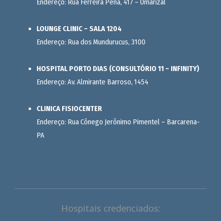
Endereço: Rua Ferreira Pena, 417 – Umarizal
LOUNGE CLINIC – SALA 1204
Endereço: Rua dos Mundurucus, 3100
HOSPITAL PORTO DIAS (CONSULTÓRIO 11 – INFINITY)
Endereço: Av. Almirante Barroso, 1454
CLINICA FISIOCENTER
Endereço: Rua Cônego Jerônimo Pimentel – Barcarena-
PA
Hospitais credenciados: