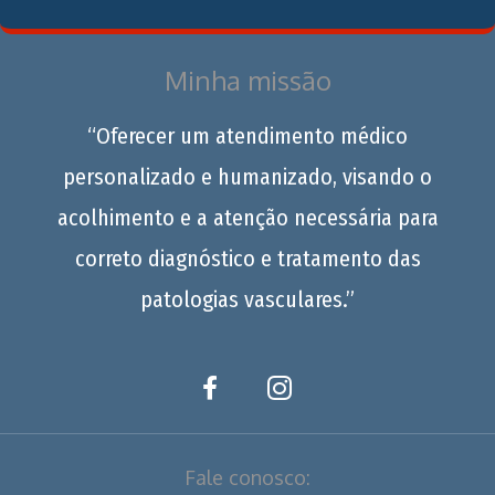
Minha missão
“Oferecer um atendimento médico
personalizado e humanizado, visando o
acolhimento e a atenção necessária para
correto diagnóstico e tratamento das
patologias vasculares.”
Fale conosco: