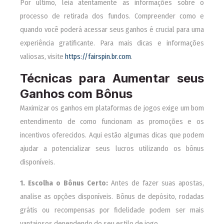
Por último, leia atentamente as informações sobre o
processo de retirada dos fundos. Compreender como e
quando você poderá acessar seus ganhos é crucial para uma
experiência gratificante. Para mais dicas e informações
valiosas, visite
https://fairspin.br.com
.
Técnicas para Aumentar seus
Ganhos com Bônus
Maximizar os ganhos em plataformas de jogos exige um bom
entendimento de como funcionam as promoções e os
incentivos oferecidos. Aqui estão algumas dicas que podem
ajudar a potencializar seus lucros utilizando os bônus
disponíveis.
1. Escolha o Bônus Certo:
Antes de fazer suas apostas,
analise as opções disponíveis. Bônus de depósito, rodadas
grátis ou recompensas por fidelidade podem ser mais
vantajosos dependendo do seu estilo de jogo.