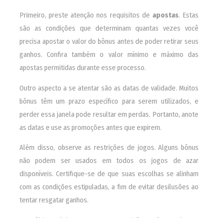
Primeiro, preste atenção nos requisitos de
apostas
. Estas
são as condições que determinam quantas vezes você
precisa apostar o valor do bônus antes de poder retirar seus
ganhos. Confira também o valor mínimo e máximo das
apostas permitidas durante esse processo.
Outro aspecto a se atentar são as datas de validade. Muitos
bônus têm um prazo específico para serem utilizados, e
perder essa janela pode resultar em perdas. Portanto, anote
as datas e use as promoções antes que expirem.
Além disso, observe as restrições de jogos. Alguns bônus
não podem ser usados em todos os jogos de azar
disponíveis. Certifique-se de que suas escolhas se alinham
com as condições estipuladas, a fim de evitar desilusões ao
tentar resgatar ganhos.