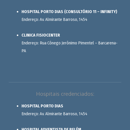
HOSPITAL PORTO DIAS (CONSULTÓRIO 11 – INFINITY)
Endereço: Av. Almirante Barroso, 1454
CLINICA FISIOCENTER
Endereço: Rua Cônego Jerônimo Pimentel – Barcarena-
PA
Hospitais credenciados:
HOSPITAL PORTO DIAS
Endereço: Av. Almirante Barroso, 1454
HOSPITAL ADVENTISTA DE BELÉM