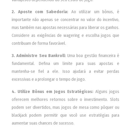
2. Aposte com Sabedoria:
Ao utilizar um bônus, é
importante não apenas se concentrar no valor do incentivo,
mas também nas apostas necessárias para liberar os ganhos.
Considere as exigências de wagering e escolha jogos que
contribuam de forma favorável.
3. Administre Seu Bankroll:
Uma boa gestão financeira é
fundamental. Defina um limite para suas apostas e
mantenha-se fiel a ele. Isso ajudará a evitar perdas
excessivas e a prolongar o tempo de jogo.
4. Utilize Bônus em Jogos Estratégicos:
Alguns jogos
oferecem melhores retornos sobre o investimento. Slots
podem ser divertidos, mas jogos de mesa como pôquer ou
blackjack podem permitir que você use estratégias para
aumentar suas chances de sucesso.