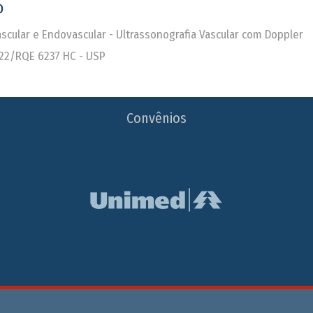
o
Vascular e Endovascular - Ultrassonografia Vascular com Doppler
22/RQE 6237 HC - USP
Convênios