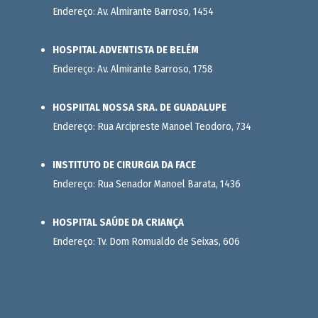
Endereço: Av. Almirante Barroso, 1454
HOSPITAL ADVENTISTA DE BELÉM
Endereço: Av. Almirante Barroso, 1758
HOSPIITAL NOSSA SRA. DE GUADALUPE
Endereço: Rua Arcipreste Manoel Teodoro, 734
INSTITUTO DE CIRURGIA DA FACE
Endereço: Rua Senador Manoel Barata, 1436
HOSPITAL SAÚDE DA CRIANÇA
Endereço: Tv. Dom Romualdo de Seixas, 606