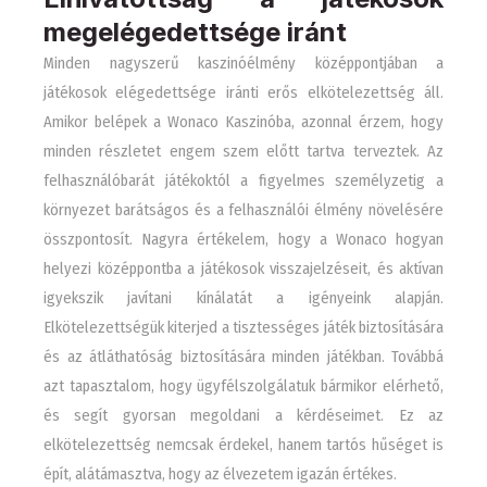
megelégedettsége iránt
Minden nagyszerű kaszinóélmény középpontjában a
játékosok elégedettsége iránti erős elkötelezettség áll.
Amikor belépek a Wonaco Kaszinóba, azonnal érzem, hogy
minden részletet engem szem előtt tartva terveztek. Az
felhasználóbarát játékoktól a figyelmes személyzetig a
környezet barátságos és a felhasználói élmény növelésére
összpontosít. Nagyra értékelem, hogy a Wonaco hogyan
helyezi középpontba a játékosok visszajelzéseit, és aktívan
igyekszik javítani kínálatát a igényeink alapján.
Elkötelezettségük kiterjed a tisztességes játék biztosítására
és az átláthatóság biztosítására minden játékban. Továbbá
azt tapasztalom, hogy ügyfélszolgálatuk bármikor elérhető,
és segít gyorsan megoldani a kérdéseimet. Ez az
elkötelezettség nemcsak érdekel, hanem tartós hűséget is
épít, alátámasztva, hogy az élvezetem igazán értékes.