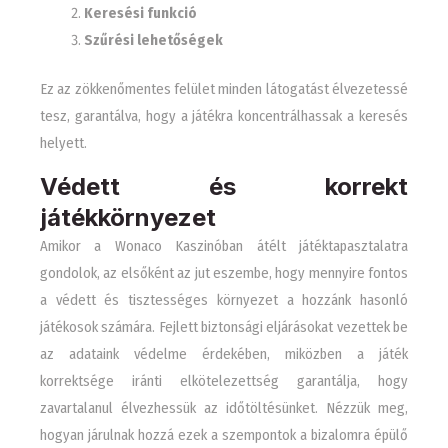
Keresési funkció
Szűrési lehetőségek
Ez az zökkenőmentes felület minden látogatást élvezetessé
tesz, garantálva, hogy a játékra koncentrálhassak a keresés
helyett.
Védett és korrekt
játékkörnyezet
Amikor a Wonaco Kaszinóban átélt játéktapasztalatra
gondolok, az elsőként az jut eszembe, hogy mennyire fontos
a védett és tisztességes környezet a hozzánk hasonló
játékosok számára. Fejlett biztonsági eljárásokat vezettek be
az adataink védelme érdekében, miközben a játék
korrektsége iránti elkötelezettség garantálja, hogy
zavartalanul élvezhessük az időtöltésünket. Nézzük meg,
hogyan járulnak hozzá ezek a szempontok a bizalomra épülő