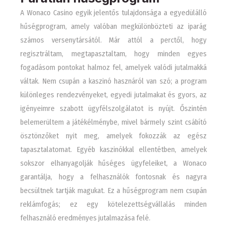
A Wonaco Casino egyik jelentős tulajdonsága a egyedülálló
hűségprogram, amely valóban megkülönbözteti az iparág
számos versenytársától. Már attól a perctől, hogy
regisztráltam, megtapasztaltam, hogy minden egyes
fogadásom pontokat halmoz fel, amelyek valódi jutalmakká
váltak. Nem csupán a kaszinó hasznáról van szó; a program
különleges rendezvényeket, egyedi jutalmakat és gyors, az
igényeimre szabott ügyfélszolgálatot is nyújt. Őszintén
belemerültem a játékélménybe, mivel bármely szint csábító
ösztönzőket nyit meg, amelyek fokozzák az egész
tapasztalatomat. Egyéb kaszinókkal ellentétben, amelyek
sokszor elhanyagolják hűséges ügyfeleiket, a Wonaco
garantálja, hogy a felhasználók fontosnak és nagyra
becsültnek tartják magukat. Ez a hűségprogram nem csupán
reklámfogás; ez egy kötelezettségvállalás minden
felhasználó eredményes jutalmazása felé.