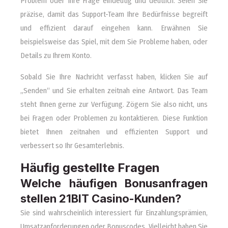
Problem oder Ihre Frage eindeutig und deutlich. Seien Sie
präzise, damit das Support-Team Ihre Bedürfnisse begreift
und effizient darauf eingehen kann. Erwähnen Sie
beispielsweise das Spiel, mit dem Sie Probleme haben, oder
Details zu Ihrem Konto.
Sobald Sie Ihre Nachricht verfasst haben, klicken Sie auf
„Senden“ und Sie erhalten zeitnah eine Antwort. Das Team
steht Ihnen gerne zur Verfügung. Zögern Sie also nicht, uns
bei Fragen oder Problemen zu kontaktieren. Diese Funktion
bietet Ihnen zeitnahen und effizienten Support und
verbessert so Ihr Gesamterlebnis.
Häufig gestellte Fragen
Welche häufigen Bonusanfragen
stellen 21BIT Casino-Kunden?
Sie sind wahrscheinlich interessiert für Einzahlungsprämien,
Umsatzanforderungen oder Bonuscodes. Vielleicht haben Sie