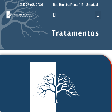
(91) 98408-2286
Rua Ferreira Pena, 417 - Umarizal
Tratamentos