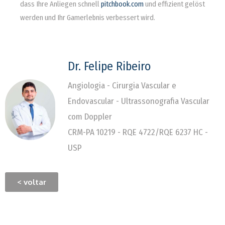
dass Ihre Anliegen schnell
pitchbook.com
und effizient gelöst
werden und Ihr Gamerlebnis verbessert wird.
Dr. Felipe Ribeiro
Angiologia - Cirurgia Vascular e
Endovascular - Ultrassonografia Vascular
com Doppler
CRM-PA 10219 - RQE 4722/RQE 6237 HC -
USP
< voltar