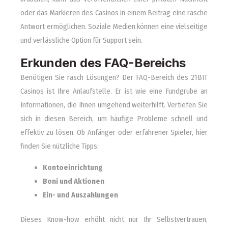
oder das Markieren des Casinos in einem Beitrag eine rasche
Antwort ermöglichen. Soziale Medien können eine vielseitige
und verlässliche Option für Support sein.
Erkunden des FAQ-Bereichs
Benötigen Sie rasch Lösungen? Der FAQ-Bereich des 21BIT
Casinos ist Ihre Anlaufstelle. Er ist wie eine Fundgrube an
Informationen, die Ihnen umgehend weiterhilft. Vertiefen Sie
sich in diesen Bereich, um häufige Probleme schnell und
effektiv zu lösen. Ob Anfänger oder erfahrener Spieler, hier
finden Sie nützliche Tipps:
Kontoeinrichtung
Boni und Aktionen
Ein- und Auszahlungen
Dieses Know-how erhöht nicht nur Ihr Selbstvertrauen,