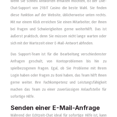
Wenn Sie schnell Antworten erhalten möchten, ist der Live-
Chat-Support von 21BIT Casino die beste Wahl. Sie finden
diese Funktion auf der Website, üblicherweise unten rechts.
Mit nur einem Klick erreichen Sie einen Mitarbeiter, der Ihnen
bei Fragen und Schwierigkeiten gerne weiterhilft. Das ist
äußerst praktisch, denn Sie müssen nicht lange warten oder
sich mit der Wartezeit einer E-Mail-Antwort abfinden.
Das Support-Team ist für die Bearbeitung verschiedenster
Anfragen geschult, von Kontoproblemen bis hin zu
spielbezogenen Fragen. Egal, ob Sie Probleme mit Ihrem
Login haben oder Fragen zu Boni haben, das Team hilft Ihnen
gerne weiter. Ihre Fachkompetenz und Leistungsfähigkeit
machen das Team zu einer zuverlässigen Anlaufstelle für
sofortige Hilfe.
Senden einer E-Mail-Anfrage
Während der Echtzeit-Chat ideal für sofortige Hilfe ist, kann