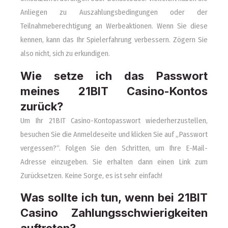
Anliegen zu Auszahlungsbedingungen oder der
Teilnahmeberechtigung an Werbeaktionen. Wenn Sie diese
kennen, kann das Ihr Spielerfahrung verbessern. Zögern Sie
also nicht, sich zu erkundigen.
Wie setze ich das Passwort
meines 21BIT Casino-Kontos
zurück?
Um Ihr 21BIT Casino-Kontopasswort wiederherzustellen,
besuchen Sie die Anmeldeseite und klicken Sie auf „Passwort
vergessen?“. Folgen Sie den Schritten, um Ihre E-Mail-
Adresse einzugeben. Sie erhalten dann einen Link zum
Zurücksetzen. Keine Sorge, es ist sehr einfach!
Was sollte ich tun, wenn bei 21BIT
Casino Zahlungsschwierigkeiten