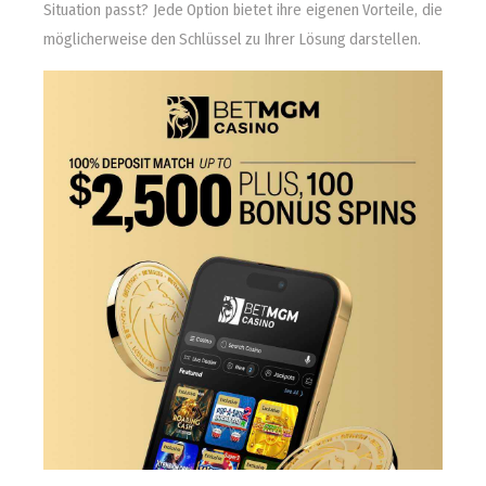
Situation passt? Jede Option bietet ihre eigenen Vorteile, die
möglicherweise den Schlüssel zu Ihrer Lösung darstellen.