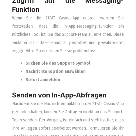
Zugriff auf die Messaging-
Funktion
Wenn Sie die 21BIT Casino-App nutzen, werden Sie
feststellen, dass die In-App-Messaging-Funktion ein
nützliches Tool ist, um das Support-Team zu erreichen. Diese
Funktion ist nutzerfreundlich gestaltet und gewährleistet
zügige Hilfe. So erreichen Sie sie problemlos:
Suchen Sie das Support-Symbol
Nachrichtenoption auswählen
Sofort anmelden
Senden von In-App-Abfragen
Nachdem Sie die Nachrichtenfunktion in der 21BIT Casino-App
gefunden haben, können Sie Anfragen direkt an das Support-
Team senden. Der Vorgang ist einfach und stellt sicher, dass
Ihre Anliegen sofort bearbeitet werden. Formulieren Sie Ihr