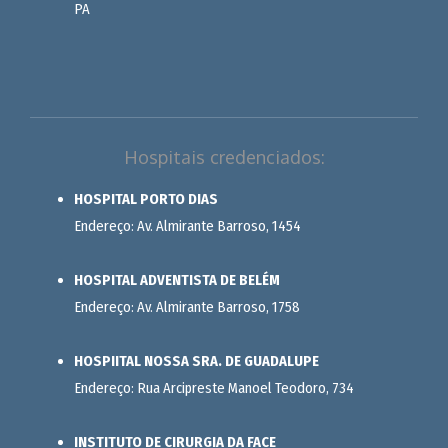
PA
Hospitais credenciados:
HOSPITAL PORTO DIAS
Endereço: Av. Almirante Barroso, 1454
HOSPITAL ADVENTISTA DE BELÉM
Endereço: Av. Almirante Barroso, 1758
HOSPIITAL NOSSA SRA. DE GUADALUPE
Endereço: Rua Arcipreste Manoel Teodoro, 734
INSTITUTO DE CIRURGIA DA FACE